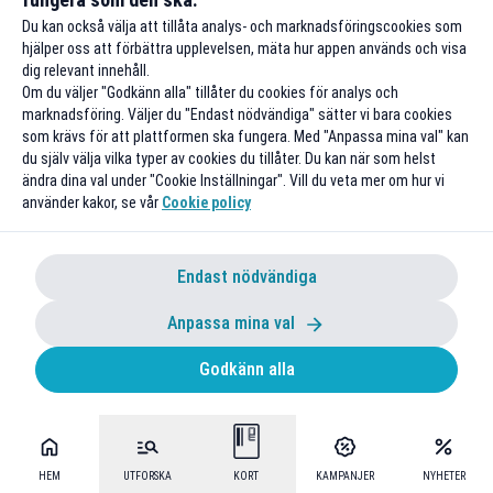
20 % studentrabatt hos Maze
Du kan också välja att tillåta analys- och marknadsföringscookies som
hjälper oss att förbättra upplevelsen, mäta hur appen används och visa
Gäller på ordinarie pris
dig relevant innehåll.
Om du väljer "Godkänn alla" tillåter du cookies för analys och
Till rabatten
marknadsföring. Väljer du "Endast nödvändiga" sätter vi bara cookies
som krävs för att plattformen ska fungera. Med "Anpassa mina val" kan
du själv välja vilka typer av cookies du tillåter. Du kan när som helst
ändra dina val under "Cookie Inställningar". Vill du veta mer om hur vi
använder kakor, se vår
Cookie policy
Endast nödvändiga
Anpassa mina val
15 % studentrabatt hos Helmer
Godkänn alla
Design
Gäller ej för specialbeställningar och tjänster
Till rabatten
HEM
UTFORSKA
KORT
KAMPANJER
NYHETER