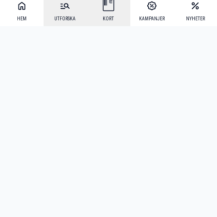
HEM
UTFORSKA
KORT
KAMPANJER
NYHETER
Mecenat Alumni
·
Seniordays
·
Mecenat Talang
·
TraineeGuiden