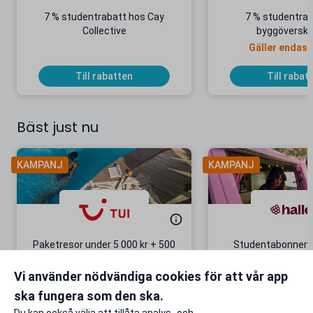
7 % studentrabatt hos Cay
7 % studentrab
Collective
byggöversko
Gäller endast
Till rabatten
Till rabat
Bäst just nu
KAMPANJ
KAMPANJ
Paketresor under 5 000 kr + 500
Studentabonnema
kr studentrabatt
kr/mån i 5 m
Vi använder nödvändiga cookies för att vår app
Gäller även på redan prissänkta
+ 20 GB extr
resor
ska fungera som den ska.
Till rabatten
Till rabat