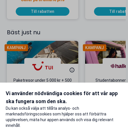
Till rabatten
Till rabat
Bäst just nu
KAMPANJ
KAMPANJ
Paketresor under 5 000 kr + 500
Studentabonnema
kr studentrabatt
kr/mån i 5 m
Vi använder nödvändiga cookies för att vår app
Gäller även på redan prissänkta
+ 20 GB extr
resor
ska fungera som den ska.
Till rabatten
Till rabat
Du kan också välja att tillåta analys- och
marknadsföringscookies som hjälper oss att förbättra
upplevelsen, mäta hur appen används och visa dig relevant
innehåll.