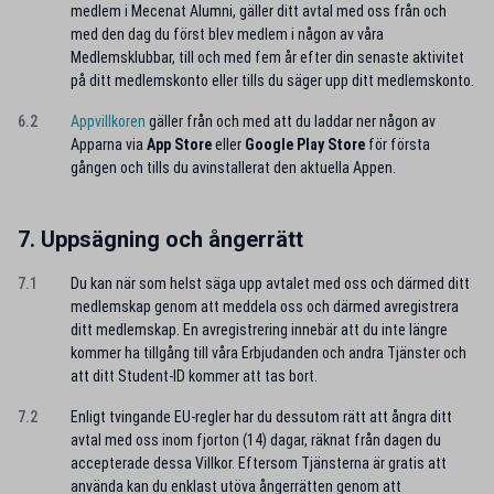
medlem i Mecenat Alumni, gäller ditt avtal med oss från och
med den dag du först blev medlem i någon av våra
Medlemsklubbar, till och med fem år efter din senaste aktivitet
på ditt medlemskonto eller tills du säger upp ditt medlemskonto.
6.2
Appvillkoren
gäller från och med att du laddar ner någon av
Apparna via
App Store
eller
Google Play Store
för första
gången och tills du avinstallerat den aktuella Appen.
7. Uppsägning och ångerrätt
7.1
Du kan när som helst säga upp avtalet med oss och därmed ditt
medlemskap genom att meddela oss och därmed avregistrera
ditt medlemskap. En avregistrering innebär att du inte längre
kommer ha tillgång till våra Erbjudanden och andra Tjänster och
att ditt Student-ID kommer att tas bort.
7.2
Enligt tvingande EU-regler har du dessutom rätt att ångra ditt
avtal med oss inom fjorton (14) dagar, räknat från dagen du
accepterade dessa Villkor. Eftersom Tjänsterna är gratis att
använda kan du enklast utöva ångerrätten genom att