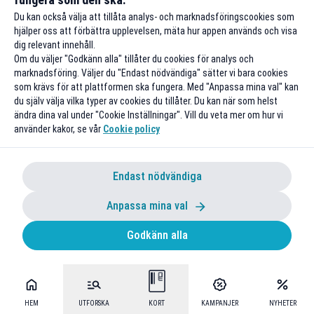
Google, Meta eller LinkedIn överförs dina personuppgifter till USA. Dessa
Du kan också välja att tillåta analys- och marknadsföringscookies som
överföringar sker med stöd av ett så kallat adekvansbeslut från EU-
hjälper oss att förbättra upplevelsen, mäta hur appen används och visa
kommissionen enligt art. 45 i GDPR som kallas för
EU-US Data Privacy
dig relevant innehåll.
Framework
. Detta innebär att EU-kommissionen bedömt att USA har en
Om du väljer "Godkänn alla" tillåter du cookies för analys och
adekvat skyddsnivå vad gäller de verksamheter som certifierat sig under
marknadsföring. Väljer du "Endast nödvändiga" sätter vi bara cookies
EU-US Data Privacy Framework. Du kan hitta Googles, Metas och
som krävs för att plattformen ska fungera. Med "Anpassa mina val" kan
LinkedIns respektive certifieringar
här
, genom att söka på respektive
du själv välja vilka typer av cookies du tillåter. Du kan när som helst
företag.
ändra dina val under "Cookie Inställningar". Vill du veta mer om hur vi
använder kakor, se vår
Cookie policy
I vissa fall använder vi tjänsteleverantörer som i sin tur överför dina
personuppgifter utanför EU/EES till ett land som saknar adekvansbeslut
eller där tjänsteleverantören inte är certifierade enligt EU-US Data Privacy
Endast nödvändiga
Framework. Våra leverantörer kommer då att överföra dina
personuppgifter enligt EU-kommissionens standardavtalsklausuler (art.
Anpassa mina val
46.2 (c) i GDPR). I dessa standardavtalsklausuler kan man använda sig av
olika moduler beroende på vilken roll den som överför personuppgifterna
Godkänn alla
har respektive vilken roll den som mottar personuppgifterna har. Oftast
kommer modul 3 i standardavtalsklausulerna att användas
(personuppgiftsbiträde till personuppgiftsbiträde) och annars modul 1
(personuppgiftsansvarig till personuppgiftsansvarig) eller modul 2
(personuppgiftsansvarig till personuppgiftsbiträde). Du hittar
HEM
UTFORSKA
KORT
KAMPANJER
NYHETER
standardavtalsklausulerna
här
. I de fall lagstiftning eller liknande i det