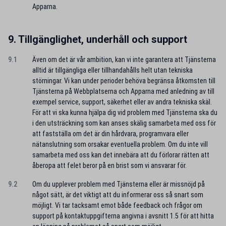
Apparna.
9. Tillgänglighet, underhåll och support
9.1
Även om det är vår ambition, kan vi inte garantera att Tjänsterna
alltid är tillgängliga eller tillhandahålls helt utan tekniska
störningar. Vi kan under perioder behöva begränsa åtkomsten till
Tjänsterna på Webbplatserna och Apparna med anledning av till
exempel service, support, säkerhet eller av andra tekniska skäl.
För att vi ska kunna hjälpa dig vid problem med Tjänsterna ska du
i den utsträckning som kan anses skälig samarbeta med oss för
att fastställa om det är din hårdvara, programvara eller
nätanslutning som orsakar eventuella problem. Om du inte vill
samarbeta med oss kan det innebära att du förlorar rätten att
åberopa att felet beror på en brist som vi ansvarar för.
9.2
Om du upplever problem med Tjänsterna eller är missnöjd på
något sätt, är det viktigt att du informerar oss så snart som
möjligt. Vi tar tacksamt emot både feedback och frågor om
support på kontaktuppgifterna angivna i avsnitt 1.5 för att hitta