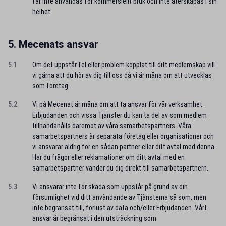
får inte användas för kommersiellt bruk och inte återskapas i sin
helhet.
5. Mecenats ansvar
5.1
Om det uppstår fel eller problem kopplat till ditt medlemskap vill
vi gärna att du hör av dig till oss då vi är måna om att utvecklas
som företag.
5.2
Vi på Mecenat är måna om att ta ansvar för vår verksamhet.
Erbjudanden och vissa Tjänster du kan ta del av som medlem
tillhandahålls däremot av våra samarbetspartners. Våra
samarbetspartners är separata företag eller organisationer och
vi ansvarar aldrig för en sådan partner eller ditt avtal med denna.
Har du frågor eller reklamationer om ditt avtal med en
samarbetspartner vänder du dig direkt till samarbetspartnern.
5.3
Vi ansvarar inte för skada som uppstår på grund av din
försumlighet vid ditt användande av Tjänsterna så som, men
inte begränsat till, förlust av data och/eller Erbjudanden. Vårt
ansvar är begränsat i den utsträckning som