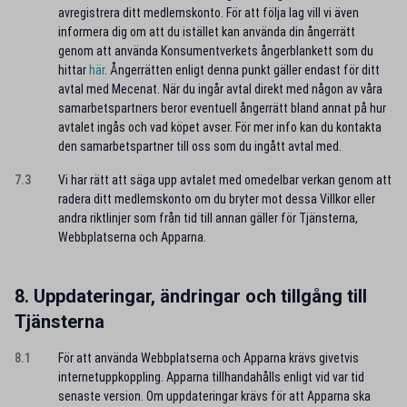
avregistrera ditt medlemskonto. För att följa lag vill vi även
informera dig om att du istället kan använda din ångerrätt
genom att använda Konsumentverkets ångerblankett som du
hittar
här
. Ångerrätten enligt denna punkt gäller endast för ditt
avtal med Mecenat. När du ingår avtal direkt med någon av våra
samarbetspartners beror eventuell ångerrätt bland annat på hur
avtalet ingås och vad köpet avser. För mer info kan du kontakta
den samarbetspartner till oss som du ingått avtal med.
7.3
Vi har rätt att säga upp avtalet med omedelbar verkan genom att
radera ditt medlemskonto om du bryter mot dessa Villkor eller
andra riktlinjer som från tid till annan gäller för Tjänsterna,
Webbplatserna och Apparna.
8. Uppdateringar, ändringar och tillgång till
Tjänsterna
8.1
För att använda Webbplatserna och Apparna krävs givetvis
internetuppkoppling. Apparna tillhandahålls enligt vid var tid
senaste version. Om uppdateringar krävs för att Apparna ska