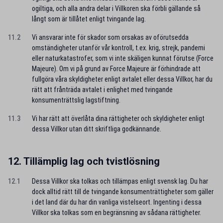
ogiltiga, och alla andra delar i Villkoren ska förbli gällande så
långt som är tillåtet enligt tvingande lag.
11.2
Vi ansvarar inte för skador som orsakas av oförutsedda
omständigheter utanför vår kontroll, t.ex. krig, strejk, pandemi
eller naturkatastrofer, som vi inte skäligen kunnat förutse (Force
Majeure). Om vi på grund av Force Majeure är förhindrade att
fullgöra våra skyldigheter enligt avtalet eller dessa Villkor, har du
rätt att frånträda avtalet i enlighet med tvingande
konsumenträttslig lagstiftning.
11.3
Vi har rätt att överlåta dina rättigheter och skyldigheter enligt
dessa Villkor utan ditt skriftliga godkännande.
12. Tillämplig lag och tvistlösning
12.1
Dessa Villkor ska tolkas och tillämpas enligt svensk lag. Du har
dock alltid rätt till de tvingande konsumenträttigheter som gäller
i det land där du har din vanliga vistelseort. Ingenting i dessa
Villkor ska tolkas som en begränsning av sådana rättigheter.