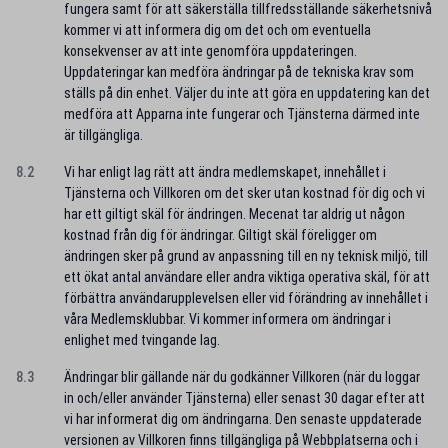
fungera samt för att säkerställa tillfredsställande säkerhetsnivå
kommer vi att informera dig om det och om eventuella
konsekvenser av att inte genomföra uppdateringen.
Uppdateringar kan medföra ändringar på de tekniska krav som
ställs på din enhet. Väljer du inte att göra en uppdatering kan det
medföra att Apparna inte fungerar och Tjänsterna därmed inte
är tillgängliga.
8.2
Vi har enligt lag rätt att ändra medlemskapet, innehållet i
Tjänsterna och Villkoren om det sker utan kostnad för dig och vi
har ett giltigt skäl för ändringen. Mecenat tar aldrig ut någon
kostnad från dig för ändringar. Giltigt skäl föreligger om
ändringen sker på grund av anpassning till en ny teknisk miljö, till
ett ökat antal användare eller andra viktiga operativa skäl, för att
förbättra användarupplevelsen eller vid förändring av innehållet i
våra Medlemsklubbar. Vi kommer informera om ändringar i
enlighet med tvingande lag.
8.3
Ändringar blir gällande när du godkänner Villkoren (när du loggar
in och/eller använder Tjänsterna) eller senast 30 dagar efter att
vi har informerat dig om ändringarna. Den senaste uppdaterade
versionen av Villkoren finns tillgängliga på Webbplatserna och i