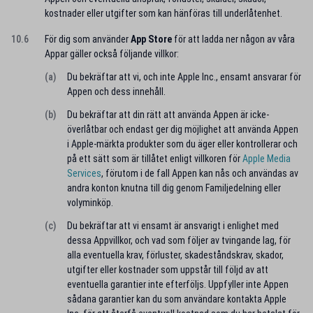
kostnader eller utgifter som kan hänföras till underlåtenhet.
10.6
För dig som använder
App Store
för att ladda ner någon av våra
Appar gäller också följande villkor:
(a)
Du bekräftar att vi, och inte Apple Inc., ensamt ansvarar för
Appen och dess innehåll.
(b)
Du bekräftar att din rätt att använda Appen är icke-
överlåtbar och endast ger dig möjlighet att använda Appen
i Apple-märkta produkter som du äger eller kontrollerar och
på ett sätt som är tillåtet enligt villkoren för
Apple Media
Services
, förutom i de fall Appen kan nås och användas av
andra konton knutna till dig genom Familjedelning eller
volyminköp.
(c)
Du bekräftar att vi ensamt är ansvarigt i enlighet med
dessa Appvillkor, och vad som följer av tvingande lag, för
alla eventuella krav, förluster, skadeståndskrav, skador,
utgifter eller kostnader som uppstår till följd av att
eventuella garantier inte efterföljs. Uppfyller inte Appen
sådana garantier kan du som användare kontakta Apple