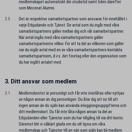
medlemskapet automatiskt din studietid samt tiden därefter
som Mecenat Alumni.
2.5
Det är respektive samarbetspartner som ansvarar för innehållet i
varje Erbjudande och Tjänst. De avtal som du ingår med våra
samarbetspartners gäller mellan dig och vår samarbetspartner.
När avtal ingås med våra samarbetspartners gäller
samarbetspartnerns villkor. För att ta del av villkoren som gäller
när du ingår avtal med en av våra samarbetspartners kontakta
samarbetspartnern, d.v.s. det företag eller den organisation som
du har ingått avtalet med.
3. Ditt ansvar som medlem
3.1
Medlemskontot är personligt och får inte överlåtas eller nyttjas
av någon annan än dig personligen. Du åtar dig att se till att
ingen annan än du själv kan använda inloggningsuppgifterna och
ditt medlemskort. Du får inte låta någon annan ta del av
Erbjudanden eller Tjänster som du har tillgång till via ditt konto.
Däremot blir vi såklart glada om du vill tipsa om våra
medlemskap och Tjänster till en vän som själv kan bli medlem.