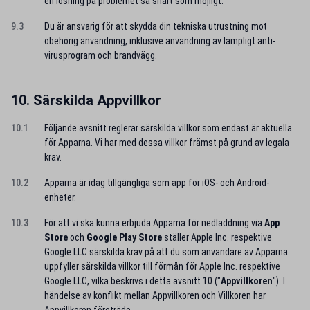
en lösning på problemet så snart som möjligt.
9.3
Du är ansvarig för att skydda din tekniska utrustning mot
obehörig användning, inklusive användning av lämpligt anti-
virusprogram och brandvägg.
10. Särskilda Appvillkor
10.1
Följande avsnitt reglerar särskilda villkor som endast är aktuella
för Apparna. Vi har med dessa villkor främst på grund av legala
krav.
10.2
Apparna är idag tillgängliga som app för iOS- och Android-
enheter.
10.3
För att vi ska kunna erbjuda Apparna för nedladdning via
App
Store
och
Google Play Store
ställer Apple Inc. respektive
Google LLC särskilda krav på att du som användare av Apparna
uppfyller särskilda villkor till förmån för Apple Inc. respektive
Google LLC, vilka beskrivs i detta avsnitt 10 ("
Appvillkoren
"). I
händelse av konflikt mellan Appvillkoren och Villkoren har