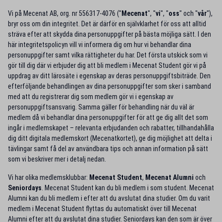
Vi på Mecenat AB, org. nr 556317-4076 ("
Mecenat
", "
vi
", "
oss
" och "
vår
"),
bryr oss om din integritet. Det är därför en självklarhet för oss att alltid
sträva efter att skydda dina personuppgifter på bästa möjliga sätt. I den
här integritetspolicyn vill vi informera dig om hur vi behandlar dina
personuppgifter samt vilka rättigheter du har. Det första utskick som vi
gör till dig där vi erbjuder dig att bli medlem i Mecenat Student gör vi på
uppdrag av ditt lärosäte i egenskap av deras personuppgiftsbiträde. Den
efterföljande behandlingen av dina personuppgifter som sker i samband
med att du registrerar dig som medlem gör vi i egenskap av
personuppgiftsansvarig. Samma gäller för behandling när du väl är
medlem då vi behandlar dina personuppgifter för att ge dig allt det som
ingår i medlemskapet – relevanta erbjudanden och rabatter, tillhandahålla
dig ditt digitala medlemskort (Mecenatkortet), ge dig möjlighet att delta i
tävlingar samt få del av användbara tips och annan information på sätt
som vi beskriver mer i detalj nedan.
Vi har olika medlemsklubbar:
Mecenat Student
,
Mecenat Alumni
och
Seniordays
. Mecenat Student kan du bli medlem i som student. Mecenat
Alumni kan du bli medlem i efter att du avslutat dina studier. Om du varit
medlem i Mecenat Student flyttas du automatiskt över till Mecenat
Alumni efter att du avslutat dina studier. Seniordays kan den som är över