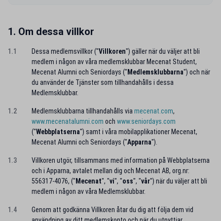
1. Om dessa villkor
1.1
Dessa medlemsvillkor ("
Villkoren
") gäller när du väljer att bli
medlem i någon av våra medlemsklubbar Mecenat Student,
Mecenat Alumni och Seniordays ("
Medlemsklubbarna
") och när
du använder de Tjänster som tillhandahålls i dessa
Medlemsklubbar.
1.2
Medlemsklubbarna tillhandahålls via
mecenat.com
,
www.mecenatalumni.com
och
www.seniordays.com
("
Webbplatserna
") samt i våra mobilapplikationer Mecenat,
Mecenat Alumni och Seniordays ("
Apparna
").
1.3
Villkoren utgör, tillsammans med information på Webbplatserna
och i Apparna, avtalet mellan dig och Mecenat AB, org.nr:
556317-4076, ("
Mecenat
", "
vi
", "
oss
", "
vår
") när du väljer att bli
medlem i någon av våra Medlemsklubbar.
1.4
Genom att godkänna Villkoren åtar du dig att följa dem vid
användning av ditt medlemskonto och när du utnyttjar