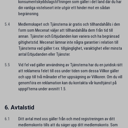
konsumentskyddslagstiftningen som gäller i det land där du har
din vanliga vistelseort inte utgör ett hinder mot en sådan
begränsning.
5.4
Medlemskapet och Tjänsterna är gratis och tillhandahålls i den
form som Mecenat väljer att tillhandahålla dem från tid till
annan. Tjänster och Erbjudanden kan variera och ha begränsad
giltighetstid. Mecenat lämnar inte några garantier i relation till
Tjänsterna vad gäller t.ex. tillgänglighet, varaktighet eller minsta
antal Erbjudanden eller Tjänster.
5.5
Vid fel vad gäller användning av Tjänsterna har du en juridisk rätt
att reklamera felet till oss under tiden som dessa Villkor gäller
och upp till två månader efter uppsägning av Villkoren. Om du vill
genomföra en reklamation kan du kontakta vår kundtjänst på
uppgifterna under avsnitt 1.5.
6. Avtalstid
6.1
Ditt avtal med oss gäller från och med registreringen av ditt
medlemskonto tills att du säger upp ditt medlemskonto. Som