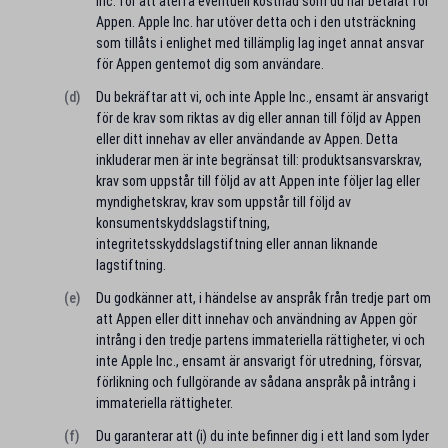
Inc. för att återfå eventuell kostnad som du har betalat för
Appen. Apple Inc. har utöver detta och i den utsträckning
som tillåts i enlighet med tillämplig lag inget annat ansvar
för Appen gentemot dig som användare.
(d)
Du bekräftar att vi, och inte Apple Inc., ensamt är ansvarigt
för de krav som riktas av dig eller annan till följd av Appen
eller ditt innehav av eller användande av Appen. Detta
inkluderar men är inte begränsat till: produktsansvarskrav,
krav som uppstår till följd av att Appen inte följer lag eller
myndighetskrav, krav som uppstår till följd av
konsumentskyddslagstiftning,
integritetsskyddslagstiftning eller annan liknande
lagstiftning.
(e)
Du godkänner att, i händelse av anspråk från tredje part om
att Appen eller ditt innehav och användning av Appen gör
intrång i den tredje partens immateriella rättigheter, vi och
inte Apple Inc., ensamt är ansvarigt för utredning, försvar,
förlikning och fullgörande av sådana anspråk på intrång i
immateriella rättigheter.
(f)
Du garanterar att (i) du inte befinner dig i ett land som lyder