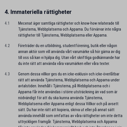
4. Immateriella rättigheter
4.1
Mecenat äger samtliga rättigheter och know-how relaterade till
Tjänsterna, Webbplatserna och Apparna. Du förvärvar inte några
rättigheter till Tjänsterna, Webbplatserna eller Apparna.
4.2
Företräder du en utbildning, studentförening, butik eller någon
annan aktör som vill använda vårt varumärke så hör gärna av dig
till oss så kan vi hjälpa dig. Utan vårt skriftliga godkännande har
du inte rätt att använda våra varumärken eller våra texter.
4.3
Genom dessa villkor ges du en icke-exklusiv och icke-överlåtbar
rätt att använda Tjänsterna, Webbplatserna och Apparna under
avtalstiden. Innehåll i Tjänsterna, på Webbplatserna och i
Apparna får inte användas i större utsträckning än vad som är
nödvändigt för att du ska kunna använda Tjänsterna,
Webbplatserna eller Apparna enligt dessa Villkor och på avsett
sätt. Du har inte rätt att kopiera, skriva ut eller på annat sätt
använda innehåll som omfattas av våra rättigheter om inte detta
uttryckligen framgår. Tjänsterna, Webbplatserna och Apparna