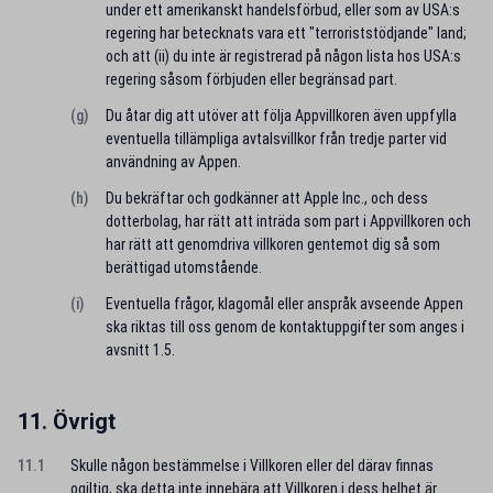
under ett amerikanskt handelsförbud, eller som av USA:s
regering har betecknats vara ett "terroriststödjande" land;
och att (ii) du inte är registrerad på någon lista hos USA:s
regering såsom förbjuden eller begränsad part.
(g)
Du åtar dig att utöver att följa Appvillkoren även uppfylla
eventuella tillämpliga avtalsvillkor från tredje parter vid
användning av Appen.
(h)
Du bekräftar och godkänner att Apple Inc., och dess
dotterbolag, har rätt att inträda som part i Appvillkoren och
har rätt att genomdriva villkoren gentemot dig så som
berättigad utomstående.
(i)
Eventuella frågor, klagomål eller anspråk avseende Appen
ska riktas till oss genom de kontaktuppgifter som anges i
avsnitt 1.5.
11. Övrigt
11.1
Skulle någon bestämmelse i Villkoren eller del därav finnas
ogiltig, ska detta inte innebära att Villkoren i dess helhet är