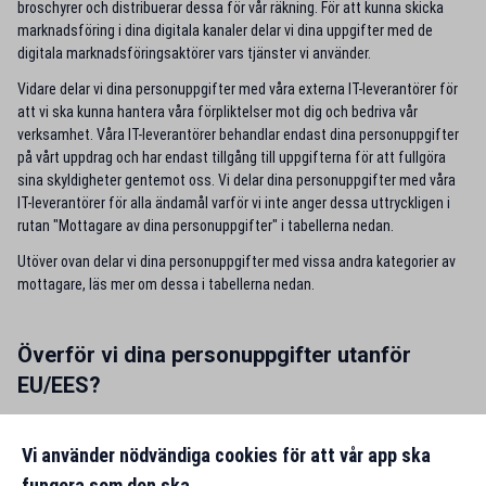
broschyrer och distribuerar dessa för vår räkning. För att kunna skicka
marknadsföring i dina digitala kanaler delar vi dina uppgifter med de
digitala marknadsföringsaktörer vars tjänster vi använder.
Vidare delar vi dina personuppgifter med våra externa IT-leverantörer för
att vi ska kunna hantera våra förpliktelser mot dig och bedriva vår
verksamhet. Våra IT-leverantörer behandlar endast dina personuppgifter
på vårt uppdrag och har endast tillgång till uppgifterna för att fullgöra
sina skyldigheter gentemot oss. Vi delar dina personuppgifter med våra
IT-leverantörer för alla ändamål varför vi inte anger dessa uttryckligen i
rutan "Mottagare av dina personuppgifter" i tabellerna nedan.
Utöver ovan delar vi dina personuppgifter med vissa andra kategorier av
mottagare, läs mer om dessa i tabellerna nedan.
Överför vi dina personuppgifter utanför
EU/EES?
Vi och våra personuppgiftsbiträden behandlar som huvudregel dina
personuppgifter inom EU/EES. I vissa fall kan dock dina personuppgifter
Vi använder nödvändiga cookies för att vår app ska
att överföras utanför EU/EES. När vi använder oss av tjänster från
fungera som den ska.