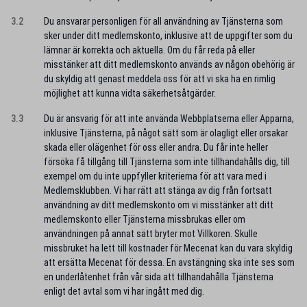
3.2
Du ansvarar personligen för all användning av Tjänsterna som
sker under ditt medlemskonto, inklusive att de uppgifter som du
lämnar är korrekta och aktuella. Om du får reda på eller
misstänker att ditt medlemskonto används av någon obehörig är
du skyldig att genast meddela oss för att vi ska ha en rimlig
möjlighet att kunna vidta säkerhetsåtgärder.
3.3
Du är ansvarig för att inte använda Webbplatserna eller Apparna,
inklusive Tjänsterna, på något sätt som är olagligt eller orsakar
skada eller olägenhet för oss eller andra. Du får inte heller
försöka få tillgång till Tjänsterna som inte tillhandahålls dig, till
exempel om du inte uppfyller kriterierna för att vara med i
Medlemsklubben. Vi har rätt att stänga av dig från fortsatt
användning av ditt medlemskonto om vi misstänker att ditt
medlemskonto eller Tjänsterna missbrukas eller om
användningen på annat sätt bryter mot Villkoren. Skulle
missbruket ha lett till kostnader för Mecenat kan du vara skyldig
att ersätta Mecenat för dessa. En avstängning ska inte ses som
en underlåtenhet från vår sida att tillhandahålla Tjänsterna
enligt det avtal som vi har ingått med dig.