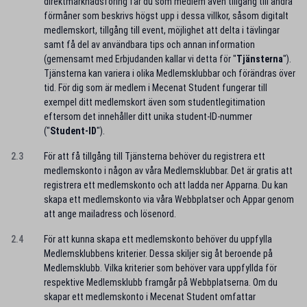
direktmarknadsföring får du som medlem även tillgång till andra
förmåner som beskrivs högst upp i dessa villkor, såsom digitalt
medlemskort, tillgång till event, möjlighet att delta i tävlingar
samt få del av användbara tips och annan information
(gemensamt med Erbjudanden kallar vi detta för "
Tjänsterna
").
Tjänsterna kan variera i olika Medlemsklubbar och förändras över
tid. För dig som är medlem i Mecenat Student fungerar till
exempel ditt medlemskort även som studentlegitimation
eftersom det innehåller ditt unika student-ID-nummer
("
Student-ID
").
2.3
För att få tillgång till Tjänsterna behöver du registrera ett
medlemskonto i någon av våra Medlemsklubbar. Det är gratis att
registrera ett medlemskonto och att ladda ner Apparna. Du kan
skapa ett medlemskonto via våra Webbplatser och Appar genom
att ange mailadress och lösenord.
2.4
För att kunna skapa ett medlemskonto behöver du uppfylla
Medlemsklubbens kriterier. Dessa skiljer sig åt beroende på
Medlemsklubb. Vilka kriterier som behöver vara uppfyllda för
respektive Medlemsklubb framgår på Webbplatserna. Om du
skapar ett medlemskonto i Mecenat Student omfattar