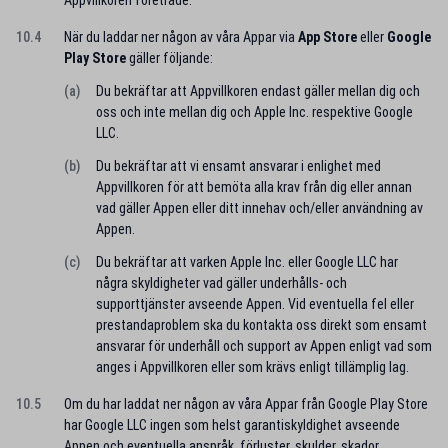
Appvillkoren företräde.
10.4
När du laddar ner någon av våra Appar via
App Store
eller
Google
Play Store
gäller följande:
(a)
Du bekräftar att Appvillkoren endast gäller mellan dig och
oss och inte mellan dig och Apple Inc. respektive Google
LLC.
(b)
Du bekräftar att vi ensamt ansvarar i enlighet med
Appvillkoren för att bemöta alla krav från dig eller annan
vad gäller Appen eller ditt innehav och/eller användning av
Appen.
(c)
Du bekräftar att varken Apple Inc. eller Google LLC har
några skyldigheter vad gäller underhålls- och
supporttjänster avseende Appen. Vid eventuella fel eller
prestandaproblem ska du kontakta oss direkt som ensamt
ansvarar för underhåll och support av Appen enligt vad som
anges i Appvillkoren eller som krävs enligt tillämplig lag.
10.5
Om du har laddat ner någon av våra Appar från Google Play Store
har Google LLC ingen som helst garantiskyldighet avseende
Appen och eventuella anspråk, förluster, skulder, skador,