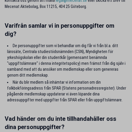
kontakta oss genom att maila
legal@mecenat.se
eller skicka ett brev till
Mecenat Aktiebolag, Box 11215, 404 25 Göteborg.
Varifrån samlar vi in personuppgifter om
dig?
De personuppgifter som vi behandlar om dig får vi från bl.a. ditt
lärosäte, Centrala studiestödsnämnden (CSN), Myndigheten för
yrkeshögskolan eller din studentkår (gemensamt benämnda
"uppgiftslämnare" i denna integritetspolicy) men främst från dig själv i
samband med att du ansöker om medlemskap eller som genereras
genom ditt medlemskap.
När du blir medlem så inhämtar vi information om din
folkbokföringsadress från SPAR (Statens personadressregister). Under
pågående medlemskap uppdaterar vi även löpande dina
adressuppgifter med uppgifter från SPAR eller från uppgiftslämnare.
Vad händer om du inte tillhandahåller oss
dina personuppgifter?