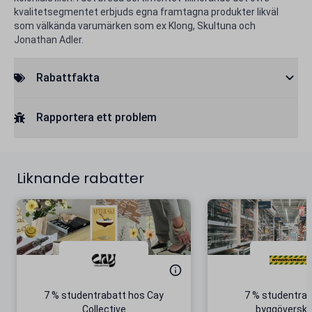
kvalitetsegmentet erbjuds egna framtagna produkter likväl
som välkända varumärken som ex Klong, Skultuna och
Jonathan Adler.
Rabattfakta
Rapportera ett problem
Liknande rabatter
7 % studentrabatt hos Cay
7 % studentrab
Collective
byggöversko