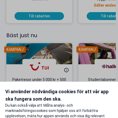
Gäller endast
Till rabatten
Till rabat
Bäst just nu
KAMPANJ
KAMPANJ
Paketresor under 5 000 kr + 500
Studentabonnema
kr studentrabatt
kr/mån i 5 m
Vi använder nödvändiga cookies för att vår app
Gäller även på redan prissänkta
+ 20 GB extr
resor
ska fungera som den ska.
Till rabatten
Till rabat
Du kan också välja att tillåta analys- och
marknadsföringscookies som hjälper oss att förbättra
upplevelsen, mäta hur appen används och visa dig relevant