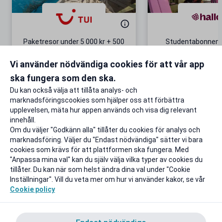
Paketresor under 5 000 kr + 500
Studentabonnema
kr studentrabatt
kr/mån i 5 m
Vi använder nödvändiga cookies för att vår app
Gäller även på redan prissänkta
+ 20 GB extr
resor
ska fungera som den ska.
Till rabatten
Till rabat
Du kan också välja att tillåta analys- och
marknadsföringscookies som hjälper oss att förbättra
upplevelsen, mäta hur appen används och visa dig relevant
innehåll.
Om du väljer "Godkänn alla" tillåter du cookies för analys och
marknadsföring. Väljer du "Endast nödvändiga" sätter vi bara
cookies som krävs för att plattformen ska fungera. Med
"Anpassa mina val" kan du själv välja vilka typer av cookies du
tillåter. Du kan när som helst ändra dina val under "Cookie
Inställningar". Vill du veta mer om hur vi använder kakor, se vår
Cookie policy