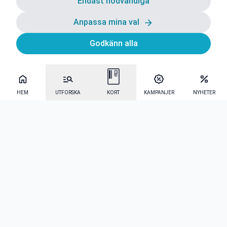
Endast nödvändiga
Anpassa mina val
Godkänn alla
HEM
UTFORSKA
KORT
KAMPANJER
NYHETER
Mecenat Alumni
·
Seniordays
·
Mecenat Talang
·
TraineeGuiden