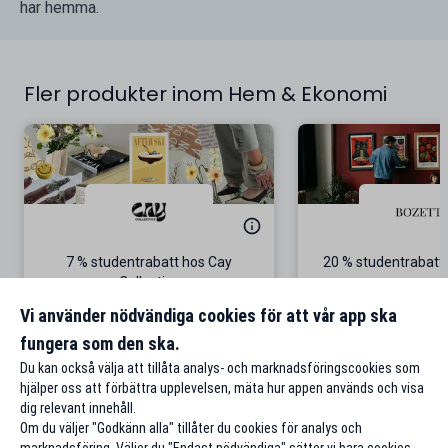
har hemma.
Fler produkter inom Hem & Ekonomi
7 % studentrabatt hos Cay
20 % studentrabatt
Collective
Gäller även p
Vi använder nödvändiga cookies för att vår app ska
fungera som den ska.
Till rabatten
Till rabat
Du kan också välja att tillåta analys- och marknadsföringscookies som
hjälper oss att förbättra upplevelsen, mäta hur appen används och visa
dig relevant innehåll.
Om du väljer "Godkänn alla" tillåter du cookies för analys och