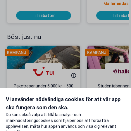
Gäller endast
Till rabatten
Till rabat
Bäst just nu
KAMPANJ
KAMPANJ
Paketresor under 5 000 kr + 500
Studentabonnema
kr studentrabatt
kr/mån i 5 m
Vi använder nödvändiga cookies för att vår app
Gäller även på redan prissänkta
+ 20 GB extr
resor
ska fungera som den ska.
Till rabatten
Till rabat
Du kan också välja att tillåta analys- och
marknadsföringscookies som hjälper oss att förbättra
upplevelsen, mäta hur appen används och visa dig relevant