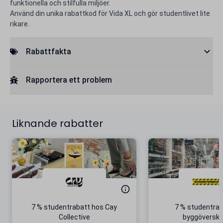
funktionella och stilfulla miljöer.
Använd din unika rabattkod för Vida XL och gör studentlivet lite
rikare.
Rabattfakta
Rapportera ett problem
Liknande rabatter
7 % studentrabatt hos Cay
7 % studentrab
Collective
byggöversko