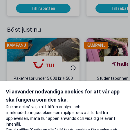
Till rabatten
Till rabat
Bäst just nu
KAMPANJ
KAMPANJ
Paketresor under 5 000 kr + 500
Studentabonnema
kr studentrabatt
kr/mån i 5 m
Vi använder nödvändiga cookies för att vår app
Gäller även på redan prissänkta
+ 20 GB extr
resor
ska fungera som den ska.
Till rabatten
Till rabat
Du kan också välja att tillåta analys- och
marknadsföringscookies som hjälper oss att förbättra
upplevelsen, mäta hur appen används och visa dig relevant
innehåll.