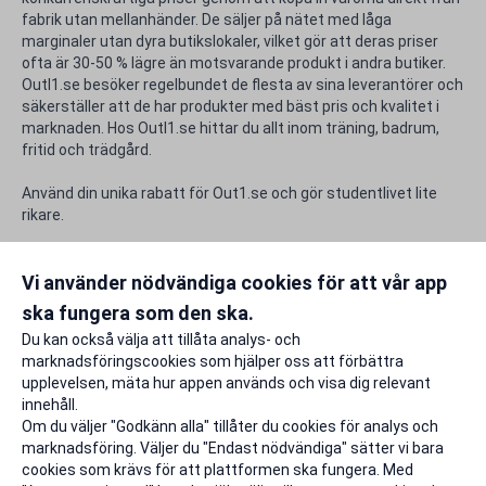
fabrik utan mellanhänder. De säljer på nätet med låga
marginaler utan dyra butikslokaler, vilket gör att deras priser
ofta är 30-50 % lägre än motsvarande produkt i andra butiker.
Outl1.se besöker regelbundet de flesta av sina leverantörer och
säkerställer att de har produkter med bäst pris och kvalitet i
marknaden. Hos Outl1.se hittar du allt inom träning, badrum,
fritid och trädgård.
Använd din unika rabatt för Out1.se och gör studentlivet lite
rikare.
Rabattfakta
Vi använder nödvändiga cookies för att vår app
ska fungera som den ska.
Rapportera ett problem
Du kan också välja att tillåta analys- och
marknadsföringscookies som hjälper oss att förbättra
upplevelsen, mäta hur appen används och visa dig relevant
innehåll.
Om du väljer "Godkänn alla" tillåter du cookies för analys och
marknadsföring. Väljer du "Endast nödvändiga" sätter vi bara
cookies som krävs för att plattformen ska fungera. Med