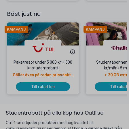
Bäst just nu
KAMPANJ
KAMPANJ
Paketresor under 5 000 kr + 500
Studentabonnema
kr studentrabatt
kr/mån i 5 m
Gäller även på redan prissänkta
+ 20 GB extr
resor
Till rabatten
Till rabat
Studentrabatt på alla köp hos Outl1.se
Outl1.se erbjuder produkter med hög kvalitet till
konkurrenskraftiga priser genom att köpa in varorna direkt från