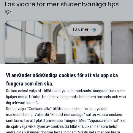
Läs vidare för mer studentvänliga tips
💡
Läs mer
Från 1 juli: Månadskort till halva
Vi använder nödvändiga cookies för att vår app ska
studentpriset
Kom ig
fungera som den ska.
Du kan också välja att tillåta analys- och marknadsföringscookies som
hjälper oss att förbättra upplevelsen, mäta hur appen används och visa
dig relevant innehåll.
Om du väljer "Godkänn alla" tillåter du cookies för analys och
marknadsföring. Väljer du "Endast nödvändiga" sätter vi bara cookies
som krävs för att plattformen ska fungera. Med "Anpassa mina val" kan
du själv välja vilka typer av cookies du tillåter. Du kan när som helst
ändra dina val under "Cookie Inställningar". Vill du veta mer om hur vi