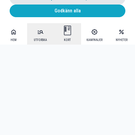
Godkänn alla
HEM
UTFORSKA
KORT
KAMPANJER
NYHETER
Mecenat Alumni
·
Seniordays
·
Mecenat Talang
·
TraineeGuiden