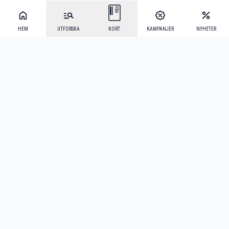
HEM
UTFORSKA
KORT
KAMPANJER
NYHETER
Mecenat Alumni
·
Seniordays
·
Mecenat Talang
·
TraineeGuiden