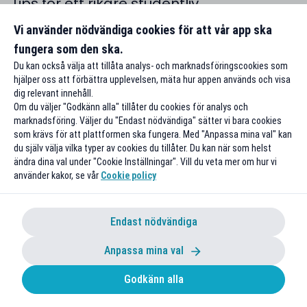
Tips för ett rikare studentliv
Vi använder nödvändiga cookies för att vår app ska
Läs mer
fungera som den ska.
Du kan också välja att tillåta analys- och marknadsföringscookies som
hjälper oss att förbättra upplevelsen, mäta hur appen används och visa
dig relevant innehåll.
Om du väljer "Godkänn alla" tillåter du cookies för analys och
marknadsföring. Väljer du "Endast nödvändiga" sätter vi bara cookies
som krävs för att plattformen ska fungera. Med "Anpassa mina val" kan
Från 1 juli: Månadskort till halva
du själv välja vilka typer av cookies du tillåter. Du kan när som helst
studentpriset
Kom ig
ändra dina val under "Cookie Inställningar". Vill du veta mer om hur vi
använder kakor, se vår
Cookie policy
Endast nödvändiga
Anpassa mina val
Godkänn alla