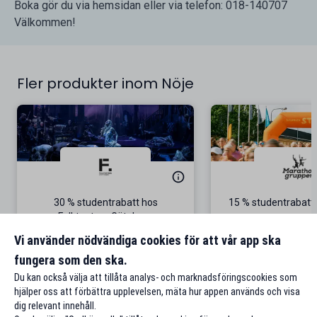
Boka gör du via hemsidan eller via telefon: 018-140707
Välkommen!
Fler produkter inom Nöje
30 % studentrabatt hos
15 % studentrabatt 
Folkteatern Göteborg
5 september i S
Gäller på föreställningen The Black
Vi använder nödvändiga cookies för att vår app ska
Rider
fungera som den ska.
Till rabatten
Till rabat
Du kan också välja att tillåta analys- och marknadsföringscookies som
hjälper oss att förbättra upplevelsen, mäta hur appen används och visa
dig relevant innehåll.