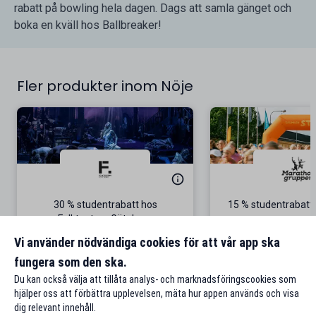
rabatt på bowling hela dagen. Dags att samla gänget och
boka en kväll hos Ballbreaker!
Fler produkter inom Nöje
30 % studentrabatt hos
15 % studentrabatt 
Folkteatern Göteborg
5 september i S
Gäller på föreställningen The Black
Vi använder nödvändiga cookies för att vår app ska
Rider
fungera som den ska.
Till rabatten
Till rabat
Du kan också välja att tillåta analys- och marknadsföringscookies som
hjälper oss att förbättra upplevelsen, mäta hur appen används och visa
dig relevant innehåll.