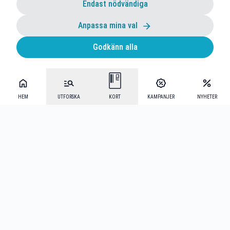
Endast nödvändiga
Anpassa mina val
Godkänn alla
HEM
UTFORSKA
KORT
KAMPANJER
NYHETER
Mecenat Alumni
·
Seniordays
·
Mecenat Talang
·