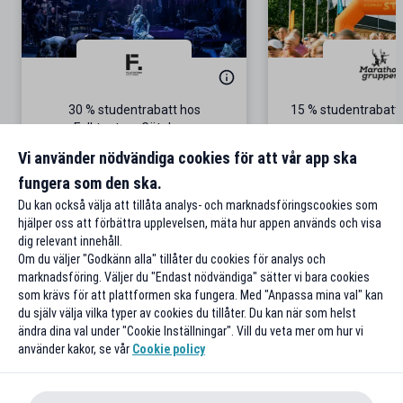
30 % studentrabatt hos
15 % studentrabatt 
Folkteatern Göteborg
5 september i S
Gäller på föreställningen The Black
Vi använder nödvändiga cookies för att vår app ska
Rider
fungera som den ska.
Till rabatten
Till rabat
Du kan också välja att tillåta analys- och marknadsföringscookies som
hjälper oss att förbättra upplevelsen, mäta hur appen används och visa
dig relevant innehåll.
Om du väljer "Godkänn alla" tillåter du cookies för analys och
marknadsföring. Väljer du "Endast nödvändiga" sätter vi bara cookies
som krävs för att plattformen ska fungera. Med "Anpassa mina val" kan
du själv välja vilka typer av cookies du tillåter. Du kan när som helst
ändra dina val under "Cookie Inställningar". Vill du veta mer om hur vi
använder kakor, se vår
Cookie policy