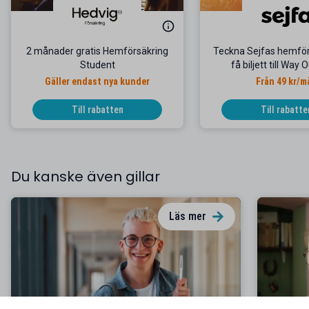
2 månader gratis Hemförsäkring
Teckna Sejfas hemför
Student
få biljett till Way
Gäller endast nya kunder
Från 49 kr/m
Till rabatten
Till rabatte
Du kanske även gillar
Läs mer