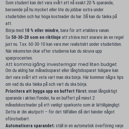
Som student kan det vara svårt att nå exakt 20 % sparande,
beroende på hu mycket eller lite du jobbar extra under
studietiden och hur höga kostnader du har. Då kan du tänka på
att:
Börja med
10 % eller mindre
, bara för att etablera vanan.
Se
50-30-20 som en riktlinje
att sträva mot snarare än en regel
just nu. T.ex. 60-30-10 kan vara mer realistiskt under studietiden.
När inkomsten ökar efter studierna kan du skruva upp
sparprocenten.
Att komma igång: investeringar med liten budget
Om du aldrig har månadssparat eller långtidssparat tidigare kan
det vara svårt att veta vart man ska börja. Här kommer några tips
om vad du ska tänka på och vart du ska börja.
Prioritera att bygga upp en buffert först:
innan långsiktigt
sparande i aktier/fonder, ha en buffert på minst 2
månadskostnader på ett vanligt sparkonto som är lättillgängligt.
Detta är din akutpott – för det tillfällen då det händer något
oförutsebart.
Automatisera sparandet:
ställ in en automatisk överföring varje