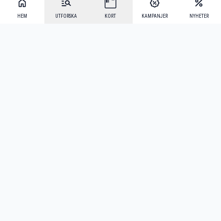
HEM
UTFORSKA
KORT
KAMPANJER
NYHETER
Mecenat Alumni
·
Seniordays
·
Mecenat Talang
·
TraineeGuiden