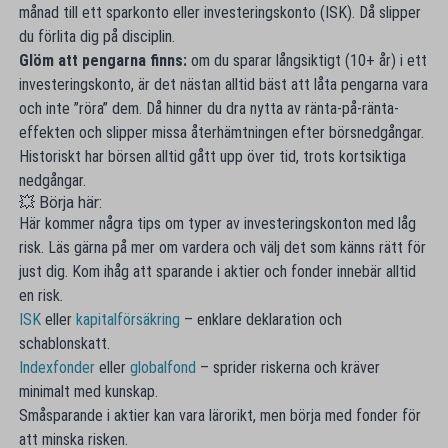
månad till ett sparkonto eller investeringskonto (ISK). Då slipper
du förlita dig på disciplin.
Glöm att pengarna finns:
om du sparar långsiktigt (10+ år) i ett
investeringskonto, är det nästan alltid bäst att låta pengarna vara
och inte ”röra” dem. Då hinner du dra nytta av ränta-på-ränta-
effekten och slipper missa återhämtningen efter börsnedgångar.
Historiskt har börsen alltid gått upp över tid, trots kortsiktiga
nedgångar.
💥 Börja här:
Här kommer några tips om typer av investeringskonton med låg
risk. Läs gärna på mer om vardera och välj det som känns rätt för
just dig. Kom ihåg att sparande i aktier och fonder innebär alltid
en risk.
ISK
eller
kapitalförsäkring
– enklare deklaration och
schablonskatt.
Indexfonder
eller
globalfond
– sprider riskerna och kräver
minimalt med kunskap.
Småsparande i aktier kan vara lärorikt, men börja med fonder för
att minska risken.