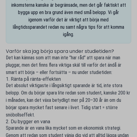
inkomsterna kanske är begränsade, men det går faktiskt att
bygga upp en bra grund även med små belopp. Vi går
igenom varför det är viktigt att börja med
långtidssparandet redan nu samt några tips för att komma
igång.
Varför ska jag börja spara under studietiden?
Det kan kännas som att man inte ”har råd” att spara när man
pluggar, men det finns flera viktiga skäl till varför det ändå är
smart att börja – eller fortsätta – nu under studietiden:
1. Ränta på ränta-effekten
Det absolut viktigaste i långsiktigt sparande är tid, inte stora
belopp. Om du börjar spara lite redan som student, kanske 200 kr
i månaden, kan det växa betydligt mer på 20–30 år än om du
börjar spara mycket fast senare i livet. Tidig start = större
snöbollseffekt.
2. Du bygger en vana
Sparande är en vana lika mycket som en ekonomisk strategi.
Genom att redan som student vänja dig vid att alltid lägga undan