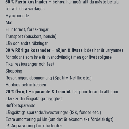
50 % Fasta kostnader – behov:
här ingår allt du måste betala
för att klara vardagen:
Hyra/boende
Mat
El, internet, försäkringar
Transport (busskort, bensin)
Lån och andra räkningar
30 % Rörliga kostnader – nöjen & livsstil:
det här är utrymmet
för sådant som inte är livsnödvändigt men gör livet roligare:
Fika, restauranger och fest
Shopping
Resor, nöjen, abonnemang (Spotify, Netflix etc.)
Hobbies och intressen
20 % Övrigt – sparande & framtid:
här prioriterar du allt som
stärker din långsiktiga trygghet:
Buffertsparande
Långsiktigt sparande/investeringar (ISK, fonder etc.)
Extra amortering på lån (om det är ekonomiskt fördelaktigt)
📌 Anpassning för studenter