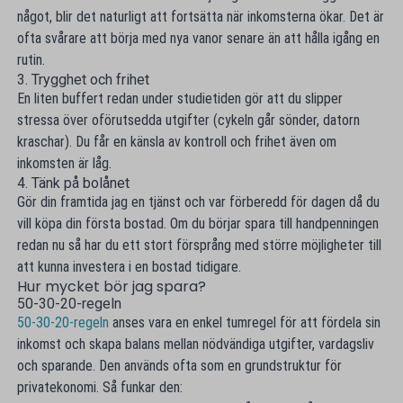
något, blir det naturligt att fortsätta när inkomsterna ökar. Det är
ofta svårare att börja med nya vanor senare än att hålla igång en
rutin.
3. Trygghet och frihet
En liten buffert redan under studietiden gör att du slipper
stressa över oförutsedda utgifter (cykeln går sönder, datorn
kraschar). Du får en känsla av kontroll och frihet även om
inkomsten är låg.
4. Tänk på bolånet
Gör din framtida jag en tjänst och var förberedd för dagen då du
vill köpa din första bostad. Om du börjar spara till handpenningen
redan nu så har du ett stort försprång med större möjligheter till
att kunna investera i en bostad tidigare.
Hur mycket bör jag spara?
50-30-20-regeln
50-30-20-regeln
anses vara en enkel tumregel för att fördela sin
inkomst och skapa balans mellan nödvändiga utgifter, vardagsliv
och sparande. Den används ofta som en grundstruktur för
privatekonomi. Så funkar den: