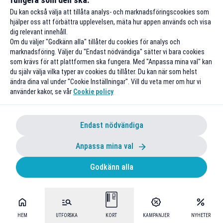
Du kan också välja att tillåta analys- och marknadsföringscookies som
hjälper oss att förbättra upplevelsen, mäta hur appen används och visa
dig relevant innehåll.
Om du väljer "Godkänn alla" tillåter du cookies för analys och
Obegränsat mobilt bredband för 299
marknadsföring. Väljer du "Endast nödvändiga" sätter vi bara cookies
kr/mån i 4 månader
som krävs för att plattformen ska fungera. Med "Anpassa mina val" kan
du själv välja vilka typer av cookies du tillåter. Du kan när som helst
Ingen bindningstid
ändra dina val under "Cookie Inställningar". Vill du veta mer om hur vi
använder kakor, se vår
Cookie policy
Till rabatten
Endast nödvändiga
Anpassa mina val
Godkänn alla
250 kr studentrabatt hos Telestore
HEM
UTFORSKA
KORT
KAMPANJER
NYHETER