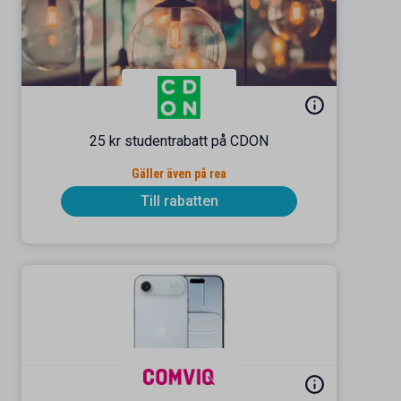
25 kr studentrabatt på CDON
Gäller även på rea
Till rabatten