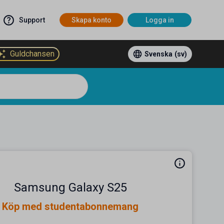
Support
Skapa konto
Logga in
Guldchansen
Svenska
(sv)
Samsung Galaxy S25
Köp med studentabonnemang