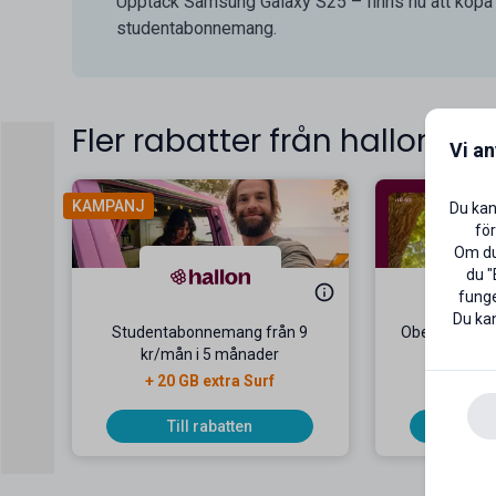
Upptäck Samsung Galaxy S25 – finns nu att köpa
studentabonnemang.
Fler rabatter från hallon
Vi a
KAMPANJ
Du kan
för
Om du 
du "
funge
Du kan
Studentabonnemang från 9
Obegränsat m
kr/mån i 5 månader
299 kr/m
+ 20 GB extra Surf
Ingen 
Till rabatten
Til