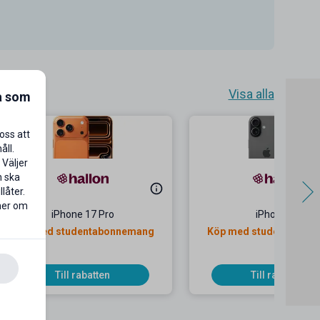
Visa alla
a som
oss att
åll.
 Väljer
n ska
låter.
 mer om
iPhone 17 Pro
iPhone 17
Köp med studentabonnemang
Köp med studentabon
Till rabatten
Till rabatten