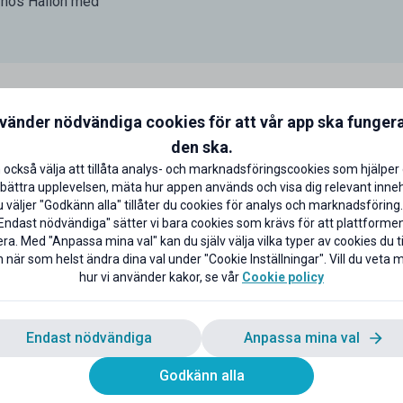
 hos Hallon med
nvänder nödvändiga cookies för att vår app ska funger
den ska.
 också välja att tillåta analys- och marknadsföringscookies som hjälper 
bättra upplevelsen, mäta hur appen används och visa dig relevant inneh
väljer "Godkänn alla" tillåter du cookies för analys och marknadsföring.
Endast nödvändiga" sätter vi bara cookies som krävs för att plattforme
ra. Med "Anpassa mina val" kan du själv välja vilka typer av cookies du til
 när som helst ändra dina val under "Cookie Inställningar". Vill du veta
obilt bredband för
Apple Watch Series 11 med eSIM
hur vi använder kakor, se vår
Cookie policy
ån i 4 månader
från 188 kr/mån i 4 mån
bindningstid
Halloneffekten – direkt på
handleden!
Endast nödvändiga
Anpassa mina val
l rabatten
Till rabatten
Godkänn alla