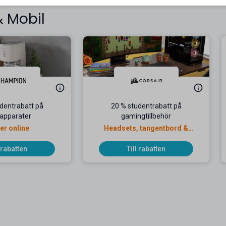
& Mobil
dentrabatt på
20 % studentrabatt på
apparater
gamingtillbehör
er online
Headsets, tangentbord &
dockningsstationer
l rabatten
Till rabatten