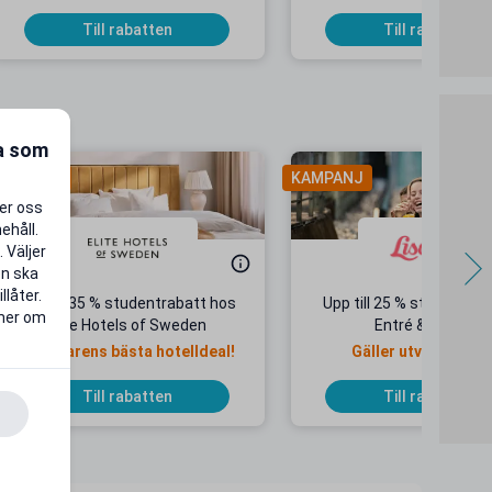
Till rabatten
Till rabatten
ra som
AMPANJ
KAMPANJ
per oss
ehåll.
 Väljer
en ska
llåter.
Upp till 35 % studentrabatt hos
Upp till 25 % studentrab
 mer om
Elite Hotels of Sweden
Entré & Åkpass
Sommarens bästa hotelldeal!
Gäller utvalda dat
Till rabatten
Till rabatten