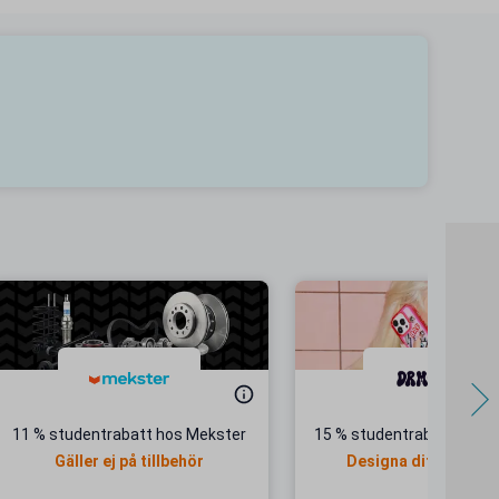
11 % studentrabatt hos Mekster
15 % studentrabatt hos 
Gäller ej på tillbehör
Designa ditt egna un
mobilskal!