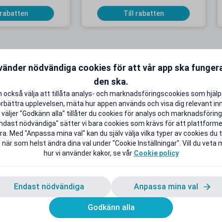
 rabatten
Till rabatten
vänder nödvändiga cookies för att vår app ska funge
den ska.
KAMPANJ
K
 också välja att tillåta analys- och marknadsföringscookies som hjäl
örbättra upplevelsen, mäta hur appen används och visa dig relevant inn
väljer "Godkänn alla" tillåter du cookies för analys och marknadsföring.
ndast nödvändiga" sätter vi bara cookies som krävs för att plattform
a. Med "Anpassa mina val" kan du själv välja vilka typer av cookies du ti
onnemang från 9
Upp till 50 % studentrabatt på
 när som helst ändra dina val under "Cookie Inställningar". Vill du veta
 i 5 månader
utvalda favoriter
hur vi använder kakor, se vår
Cookie policy
B extra Surf
Back to School Deals!
 rabatten
Till rabatten
Endast nödvändiga
Anpassa mina val
Godkänn alla