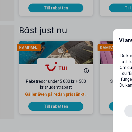
Till rabatten
Till
Bäst just nu
Vi an
KAMPANJ
KAMPANJ
Du kan
att f
Om du 
du "E
funger
Paketresor under 5 000 kr + 500
Studentab
Du kan
kr studentrabatt
kr/mån
Gäller även på redan prissänkta
+ 20 G
resor
Till rabatten
Till