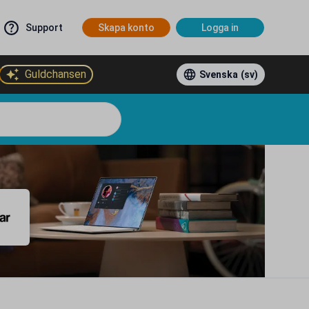
Support
Skapa konto
Logga in
Guldchansen
Svenska
(sv)