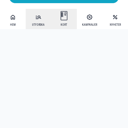
HEM
UTFORSKA
KORT
KAMPANJER
NYHETER
Mecenat Alumni
·
Seniordays
·
Mecenat Talang
·
TraineeGuiden