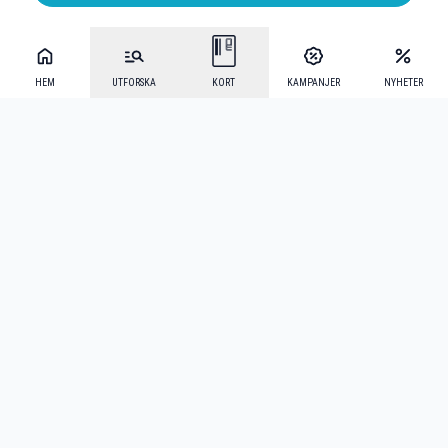
HEM
UTFORSKA
KORT
KAMPANJER
NYHETER
Mecenat Alumni
·
Seniordays
·
Mecenat Talang
·
TraineeGuiden