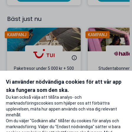
Bäst just nu
KAMPANJ
KAMPANJ
Paketresor under 5 000 kr + 500
Studentabonnema
kr studentrabatt
kr/mån i 5 m
Vi använder nödvändiga cookies för att vår app
Gäller även på redan prissänkta
+ 20 GB extr
resor
ska fungera som den ska.
Till rabatten
Till rabat
Du kan också välja att tillåta analys- och
marknadsföringscookies som hjälper oss att förbättra
upplevelsen, mäta hur appen används och visa dig relevant
innehåll.
Om du väljer "Godkänn alla" tillåter du cookies för analys och
marknadsföring. Väljer du "Endast nödvändiga" sätter vi bara