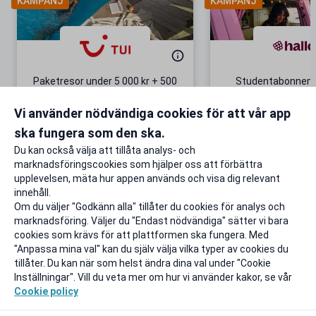
KAMPANJ
KAMPANJ
Paketresor under 5 000 kr + 500
Studentabonnema
kr studentrabatt
kr/mån i 5 m
Vi använder nödvändiga cookies för att vår app
Gäller även på redan prissänkta
+ 20 GB extr
resor
ska fungera som den ska.
Till rabatten
Till rabat
Du kan också välja att tillåta analys- och
marknadsföringscookies som hjälper oss att förbättra
upplevelsen, mäta hur appen används och visa dig relevant
innehåll.
Om du väljer "Godkänn alla" tillåter du cookies för analys och
marknadsföring. Väljer du "Endast nödvändiga" sätter vi bara
cookies som krävs för att plattformen ska fungera. Med
"Anpassa mina val" kan du själv välja vilka typer av cookies du
tillåter. Du kan när som helst ändra dina val under "Cookie
Inställningar". Vill du veta mer om hur vi använder kakor, se vår
Cookie policy