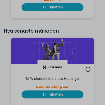
Boka online
Till rabatten
Nya senaste månaden
15 % studentrabatt hos Hostinger
Gäller alla årliga planer
Till rabatten