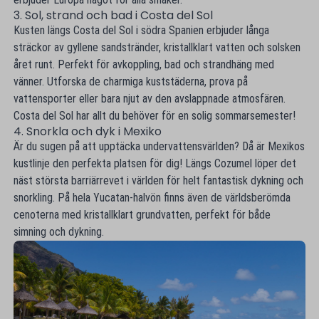
3. Sol, strand och bad i Costa del Sol
Kusten längs Costa del Sol i södra Spanien erbjuder långa
sträckor av gyllene sandstränder, kristallklart vatten och solsken
året runt. Perfekt för avkoppling, bad och strandhäng med
vänner. Utforska de charmiga kuststäderna, prova på
vattensporter eller bara njut av den avslappnade atmosfären.
Costa del Sol har allt du behöver för en solig sommarsemester!
4. Snorkla och dyk i Mexiko
Är du sugen på att upptäcka undervattensvärlden? Då är Mexikos
kustlinje den perfekta platsen för dig! Längs Cozumel löper det
näst största barriärrevet i världen för helt fantastisk dykning och
snorkling. På hela Yucatan-halvön finns även de världsberömda
cenoterna med kristallklart grundvatten, perfekt för både
simning och dykning.