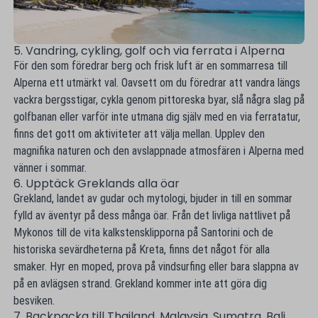
5. Vandring, cykling, golf och via ferrata i Alperna
För den som föredrar berg och frisk luft är en sommarresa till
Alperna ett utmärkt val. Oavsett om du föredrar att vandra längs
vackra bergsstigar, cykla genom pittoreska byar, slå några slag på
golfbanan eller varför inte utmana dig själv med en via ferratatur,
finns det gott om aktiviteter att välja mellan. Upplev den
magnifika naturen och den avslappnade atmosfären i Alperna med
vänner i sommar.
6. Upptäck Greklands alla öar
Grekland, landet av gudar och mytologi, bjuder in till en sommar
fylld av äventyr på dess många öar. Från det livliga nattlivet på
Mykonos till de vita kalkstensklipporna på Santorini och de
historiska sevärdheterna på Kreta, finns det något för alla
smaker. Hyr en moped, prova på vindsurfing eller bara slappna av
på en avlägsen strand. Grekland kommer inte att göra dig
besviken.
7. Backpacka till Thailand, Malaysia, Sumatra, Bali