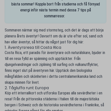
bästa sommar! Koppla bort från studierna och få förnyad
energi inför nästa termin med dessa 7 tips på
sommarresor.
Sommaren närmar sig med stormsteg, och det är dags att börja
planera årets äventyr! Oavsett om du är ute efter sol, sand och
hav eller äventyr, så hittar du något just för dig här:
1. Äventyrsresa till Costa Rica
Costa Rica, ett paradis för äventyrare och naturälskare, bjuder in
till en resa fylld av spänning och upptäckter. Från
djungelvandringar och ziplining till surfing och vulkanutflykter,
finns inget slut på äventyren här. Upptäck den biologiska
mångfalden och skönheten i detta centralamerikanska land och
skapa minnen för livet.
2. Tågluffa runt Europa
Köp ett interrailkort och utforska Europas alla sevärdheter i en
resa! Från de pittoreska städerna i Italien till de majestätiska
bergen i Schweiz och de historiska sevärdheterna i Frankrike, så
erbjuder Europa något för alla smaker.