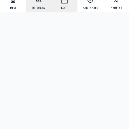
HEM
UTFORSKA
KORT
KAMPANJER
NYHETER
Mecenat Alumni
·
Seniordays
·
Mecenat Talang
·
TraineeGuiden
Svenska
(sv)