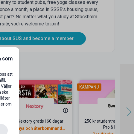
 entry to student pubs, free yoga classes every
 once a month, a place in SSSB’s housing queue,
t part? No matter what you study at Stockholm
rsity, you’re welcome to join!
about SUS and become a member
a som
oss att
åll.
 Väljer
AMPANJ
KAMPANJ
n ska
låter.
 mer om
Prova Nextory gratis i 60 dagar
250 kr studentrabatt på i
Pro & Pro Max
Gäller nya och återkommande