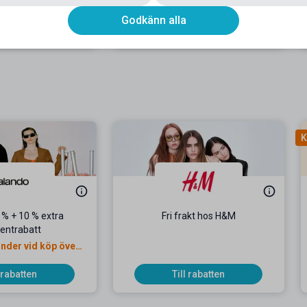
kelt & smidigt!
Gäller vid köp av minst 2 varor
Godkänn alla
l rabatten
Till rabatten
K
0 % + 10 % extra
Fri frakt hos H&M
entrabatt
under vid köp över
500 kr
l rabatten
Till rabatten