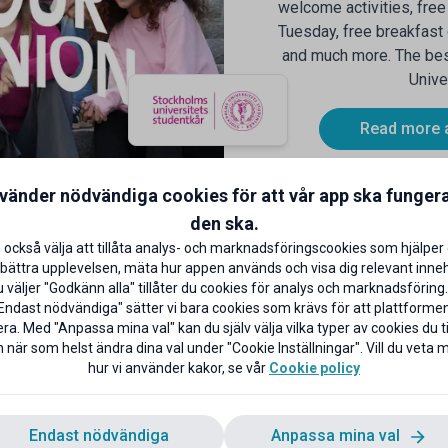
welcome activities, free
Tuesday, free breakfast
and much more. The bes
Unive
Read more 
nvänder nödvändiga cookies för att vår app ska funger
den ska.
 också välja att tillåta analys- och marknadsföringscookies som hjälper 
bättra upplevelsen, mäta hur appen används och visa dig relevant inneh
väljer "Godkänn alla" tillåter du cookies för analys och marknadsföring.
KAMPANJ
K
Endast nödvändiga" sätter vi bara cookies som krävs för att plattforme
ra. Med "Anpassa mina val" kan du själv välja vilka typer av cookies du til
 när som helst ändra dina val under "Cookie Inställningar". Vill du veta
hur vi använder kakor, se vår
Cookie policy
r obegränsad surf i
30 % på allt + 5 % extra
4 mån
studentrabatt
Endast nödvändiga
Anpassa mina val