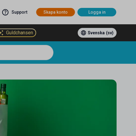
Support
Skapa konto
Logga in
Guldchansen
Svenska
(sv)