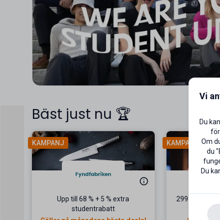
Vi a
Bäst just nu 🏆
Du kan
för
Om du 
KAMPANJ
KAMPANJ
du "
funge
Du kan
Upp till 68 % + 5 % extra
299 kr/mån fö
studentrabatt
2