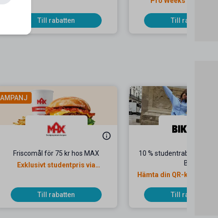
kunder
Pro Weeks hos Swap
Till rabatten
Till rabatten
AMPANJ
Friscomål för 75 kr hos MAX
10 % studentrabatt i butik
Bok
Exklusivt studentpris via
Mecenat
Hämta din QR-kod för köp
Till rabatten
Till rabatten