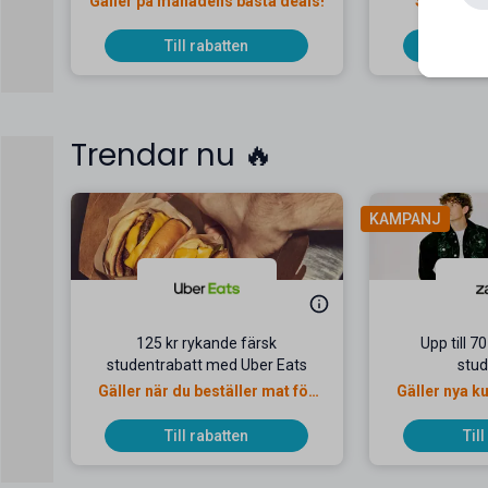
Gäller på månadens bästa deals!
Snabbt, en
Till rabatten
Til
Trendar nu 🔥
KAMPANJ
125 kr rykande färsk
Upp till 7
studentrabatt med Uber Eats
stud
Gäller när du beställer mat för
Gäller nya k
minst 100 kr
Till rabatten
Til