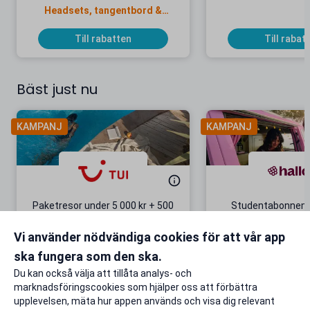
Headsets, tangentbord &
dockningsstationer
Till rabatten
Till rabat
Bäst just nu
KAMPANJ
KAMPANJ
Paketresor under 5 000 kr + 500
Studentabonnema
kr studentrabatt
kr/mån i 5 m
Vi använder nödvändiga cookies för att vår app
Gäller även på redan prissänkta
+ 20 GB extr
resor
ska fungera som den ska.
Till rabatten
Till rabat
Du kan också välja att tillåta analys- och
marknadsföringscookies som hjälper oss att förbättra
upplevelsen, mäta hur appen används och visa dig relevant