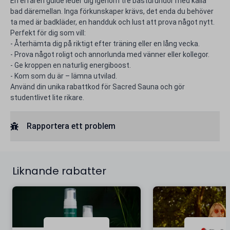
En erfaren guide leder dig igenom tre basturundor med kalla
bad däremellan. Inga förkunskaper krävs, det enda du behöver
ta med är badkläder, en handduk och lust att prova något nytt.
Perfekt för dig som vill:
- Återhämta dig på riktigt efter träning eller en lång vecka.
- Prova något roligt och annorlunda med vänner eller kollegor.
- Ge kroppen en naturlig energiboost.
- Kom som du är – lämna utvilad.
Använd din unika rabattkod för Sacred Sauna och gör
studentlivet lite rikare.
Rapportera ett problem
Liknande rabatter