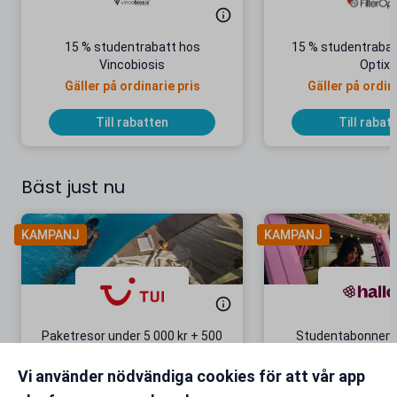
15 % studentrabatt hos
15 % studentrabatt
Vincobiosis
Optix
Gäller på ordinarie pris
Gäller på ordin
Till rabatten
Till rabat
Bäst just nu
KAMPANJ
KAMPANJ
Paketresor under 5 000 kr + 500
Studentabonnema
kr studentrabatt
kr/mån i 5 m
Vi använder nödvändiga cookies för att vår app
Gäller även på redan prissänkta
+ 20 GB extr
resor