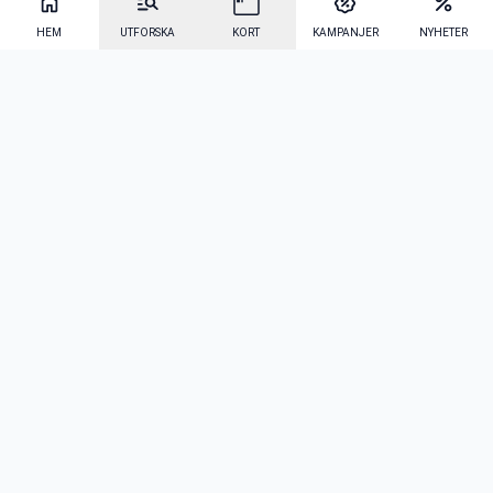
HEM
UTFORSKA
KORT
KAMPANJER
NYHETER
Mecenat Alumni
·
Seniordays
·
Mecenat Talang
·
TraineeGuiden
Svenska
(sv)