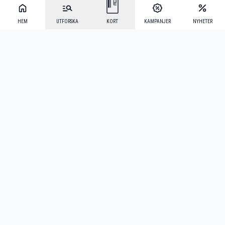
HEM
UTFORSKA
KORT
KAMPANJER
NYHETER
Mecenat Alumni
·
Seniordays
·
Mecenat Talang
·
TraineeGuiden