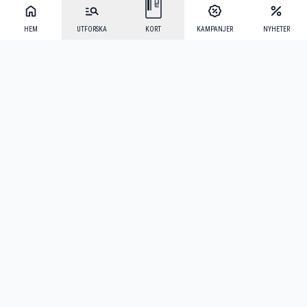
HEM
UTFORSKA
KORT
KAMPANJER
NYHETER
Mecenat Alumni
·
Seniordays
·
Mecenat Talang
·
TraineeGuiden