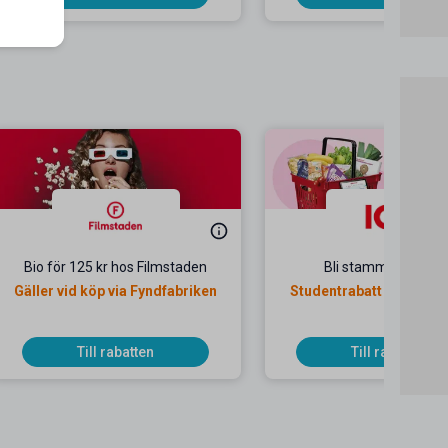
Bio för 125 kr hos Filmstaden
Bli stammis-studen
Gäller vid köp via Fyndfabriken
Studentrabatt hos ICA 
Banken
Till rabatten
Till rabatten