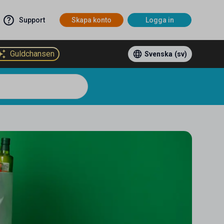
Support
Skapa konto
Logga in
Guldchansen
Svenska
(sv)