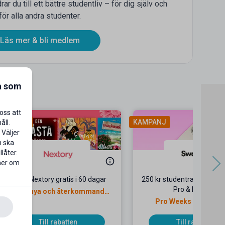
 du till ett bättre studentliv – för dig själv och
för alla andra studenter.
Läs mer & bli medlem
a som
oss att
AMPANJ
KAMPANJ
åll.
 Väljer
n ska
låter.
 mer om
Prova Nextory gratis i 60 dagar
250 kr studentrabatt på i
Pro & Pro Max
Gäller nya och återkommande
kunder
Pro Weeks hos Swap
Till rabatten
Till rabatten