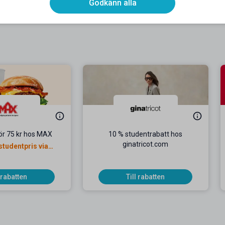
Godkänn alla
ör 75 kr hos MAX
10 % studentrabatt hos
ginatricot.com
studentpris via
ecenat
l rabatten
Till rabatten