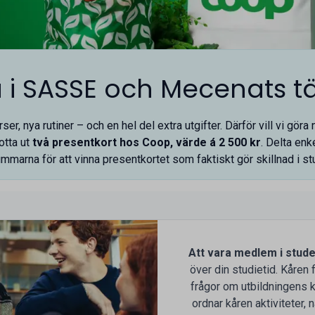
a i SASSE och Mecenats tä
er, nya rutiner – och en hel del extra utgifter. Därför vill vi göra
otta ut
två presentkort hos Coop, värde á 2 500 kr
. Delta enk
ummarna för att vinna presentkortet som faktiskt gör skillnad i st
Att vara medlem i stud
över din studietid. Kåren 
frågor om utbildningens kv
ordnar kåren aktiviteter,