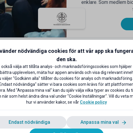
enklare. Som medlem bidrar
nvänder nödvändiga cookies för att vår app ska funger
den ska.
 också välja att tillåta analys- och marknadsföringscookies som hjälper 
KAMPANJ
K
bättra upplevelsen, mäta hur appen används och visa dig relevant inneh
väljer "Godkänn alla" tillåter du cookies för analys och marknadsföring.
Endast nödvändiga" sätter vi bara cookies som krävs för att plattforme
ra. Med "Anpassa mina val" kan du själv välja vilka typer av cookies du til
 när som helst ändra dina val under "Cookie Inställningar". Vill du veta
hur vi använder kakor, se vår
Cookie policy
r obegränsad surf i
30 % på allt + 5 % extra
4 mån
studentrabatt
kelt & smidigt!
Gäller vid köp av minst 2 varor
Endast nödvändiga
Anpassa mina val
l rabatten
Till rabatten