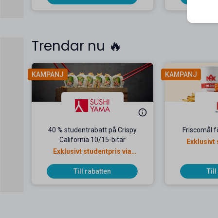
Trendar nu 🔥
KAMPANJ
KAMPANJ
40 % studentrabatt på Crispy
Friscomål f
California 10/15-bitar
Exklusivt 
Exklusivt studentpris via
M
Mecenat
Till rabatten
Til