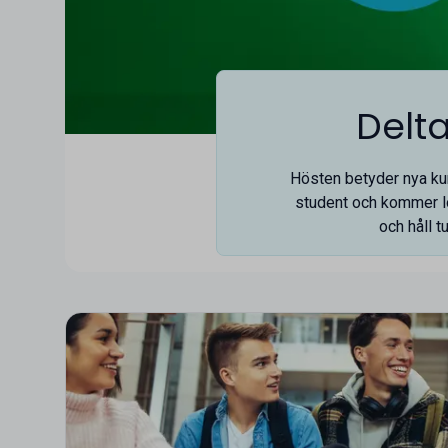
Delt
Hösten betyder nya kurs
student och kommer l
och håll t