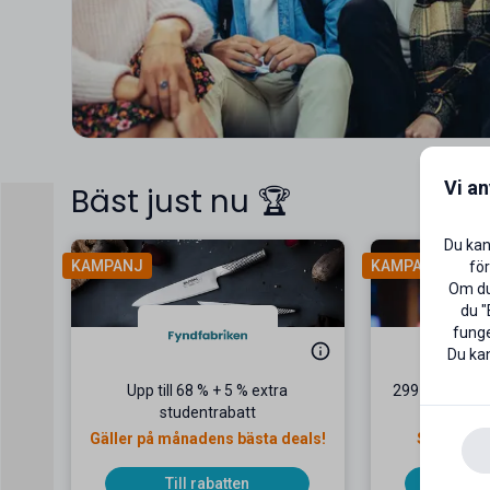
Vi a
Bäst just nu 🏆
Du kan
KAMPANJ
KAMPANJ
för
Om du 
du "
funge
Du kan
Upp till 68 % + 5 % extra
299 kr/mån fö
studentrabatt
2
Gäller på månadens bästa deals!
Snabbt, en
Till rabatten
Til