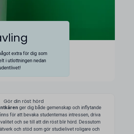
vling
 något extra för dig som
elt i utlottningen nedan
udentlivet!
Gör din röst hörd
entkåren
ger dig både gemenskap och inflytande
finns för att bevaka studenternas intressen, driva
alitet och se till att din röst blir hörd. Dessutom
 nätverk och stöd som gör studielivet roligare och