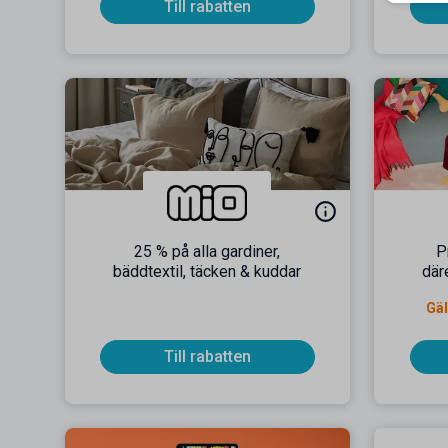
Till rabatten
25 % på alla gardiner,
P
bäddtextil, täcken & kuddar
där
Gäl
Till rabatten