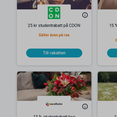
25 kr studentrabatt på CDON
15 %
Gäller även på rea
G
Till rabatten
13 % studentrabatt hos
1