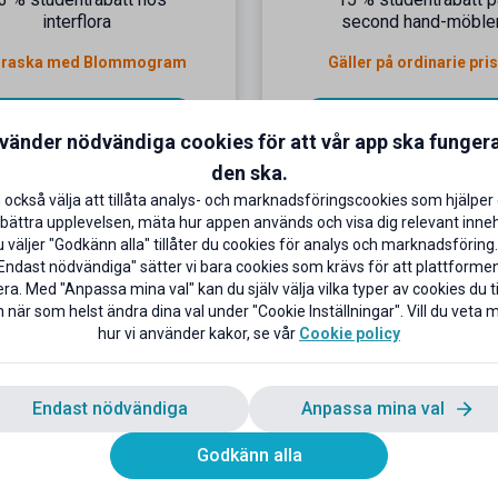
interflora
second hand-möble
rraska med Blommogram
Gäller på ordinarie pri
Till rabatten
Till rabatten
nvänder nödvändiga cookies för att vår app ska funger
den ska.
 också välja att tillåta analys- och marknadsföringscookies som hjälper 
bättra upplevelsen, mäta hur appen används och visa dig relevant inneh
väljer "Godkänn alla" tillåter du cookies för analys och marknadsföring.
Endast nödvändiga" sätter vi bara cookies som krävs för att plattforme
ra. Med "Anpassa mina val" kan du själv välja vilka typer av cookies du til
 när som helst ändra dina val under "Cookie Inställningar". Vill du veta
hur vi använder kakor, se vår
Cookie policy
 till 50 % studentrabatt
10 % studentrabatt på d
Endast nödvändiga
Anpassa mina val
på ditt köp
köp
amsung Student Portal idag!
Gäller både online och i 
Godkänn alla