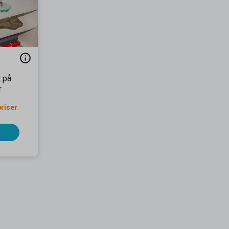
t på
r
priser