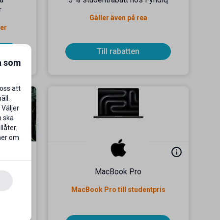
r
Gäller även på rea
ser
Till rabatten
a som
oss att
åll.
 Väljer
n ska
låter.
 mer om
itt
MacBook Pro
MacBook Pro till studentpris
butik