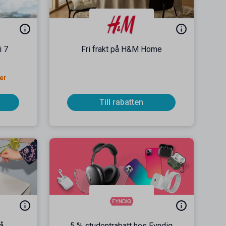
i 7
Fri frakt på H&M Home
er
Till rabatten
å
5 % studentrabatt hos Fyndiq