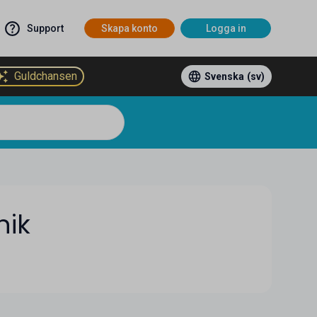
Support
Skapa konto
Logga in
Guldchansen
Svenska
(sv)
nik