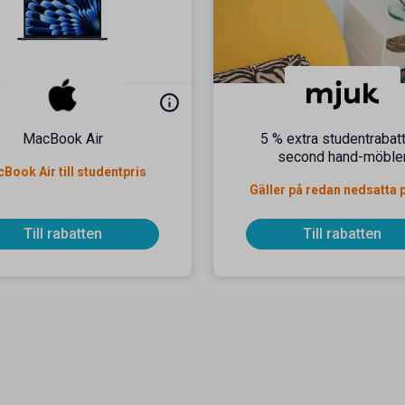
MacBook Air
5 % extra studentrabat
second hand-möble
Book Air till studentpris
Gäller på redan nedsatta 
Till rabatten
Till rabatten