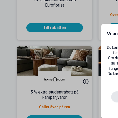
Euroflorist
Öve
Till rabatten
Vi a
Du kan
för
Om du 
du "
funge
Du kan
5 % extra studentrabatt på
Upp
kampanjvaror
Gäller även på rea
Besök S