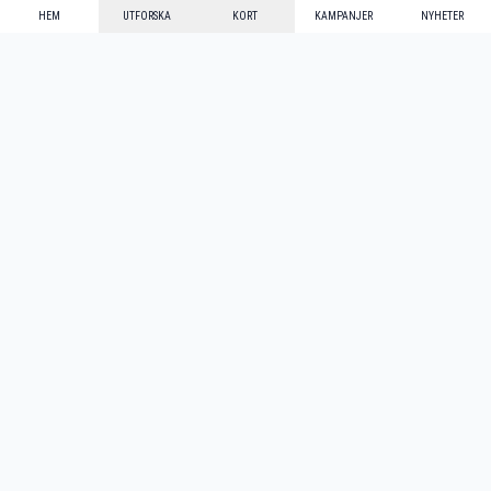
HEM
UTFORSKA
KORT
KAMPANJER
NYHETER
Mecenat Alumni
·
Seniordays
·
Mecenat Talang
·
TraineeGuiden
Svenska
(sv)