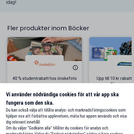
idag!
Fler produkter inom Böcker
40 % studentrabatt hos önskefoto
Upp till 10 kr rabatt
Föreningspa
Gäller vid köp över 450 kr
Gäller på ordinar
Vi använder nödvändiga cookies för att vår app ska
fungera som den ska.
Till rabatten
Till rabat
Du kan också välja att tillåta analys- och marknadsföringscookies som
hjälper oss att förbättra upplevelsen, mäta hur appen används och visa
dig relevant innehåll.
Om du väljer "Godkänn alla" tillåter du cookies för analys och