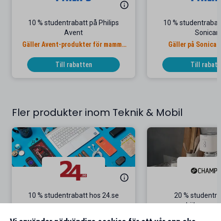
10 % studentrabatt på Philips
10 % studentrabatt
Avent
Sonicar
Gäller Avent-produkter för mamma
Gäller på Sonica
& barn
Till rabatten
Till rabat
Fler produkter inom Teknik & Mobil
10 % studentrabatt hos 24.se
20 % studentra
köksappara
Gäller på ordinarie priser
Gäller onl