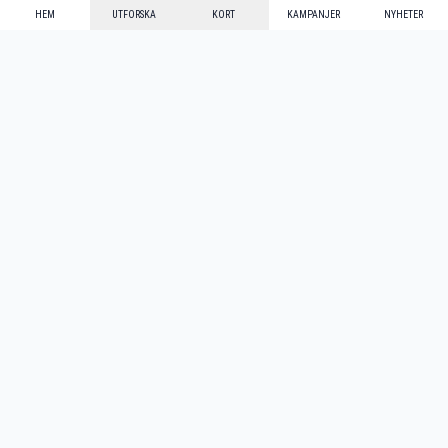
HEM
UTFORSKA
KORT
KAMPANJER
NYHETER
Mecenat Alumni
·
Seniordays
·
Mecenat Talang
·
TraineeGuiden
Svenska
(sv)