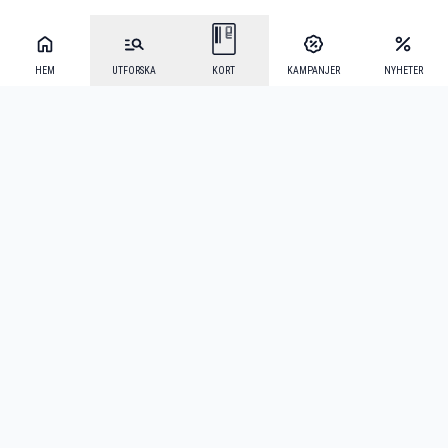
HEM
UTFORSKA
KORT
KAMPANJER
NYHETER
Mecenat Alumni
·
Seniordays
·
Mecenat Talang
·
TraineeGuiden