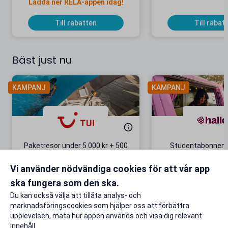
Ladda ner RELA-appen idag!
Till rabatten
Till rabat
Bäst just nu
KAMPANJ
KAMPANJ
Paketresor under 5 000 kr + 500
Studentabonnema
kr studentrabatt
kr/mån i 5 m
Vi använder nödvändiga cookies för att vår app
Gäller även på redan prissänkta
+ 20 GB extr
resor
ska fungera som den ska.
Till rabatten
Till rabat
Du kan också välja att tillåta analys- och
marknadsföringscookies som hjälper oss att förbättra
upplevelsen, mäta hur appen används och visa dig relevant
innehåll.