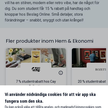
vill ha en stilren, modern eller retro vibe, har de något för
dig. Du som student får 15 % rabatt på handtag och
knoppar hos Beslag Online. Små detaljer, stora
förändringar – snabbt, snyggt och utan krångel!
Fler produkter inom Hem & Ekonomi
7 % studentrabatt hos Cay
20 % studentrabatt
Collective
Gäller även p
Vi använder nödvändiga cookies för att vår app ska
fungera som den ska.
Till rabatten
Till rabat
Du kan också välja att tillåta analys- och marknadsföringscookies som