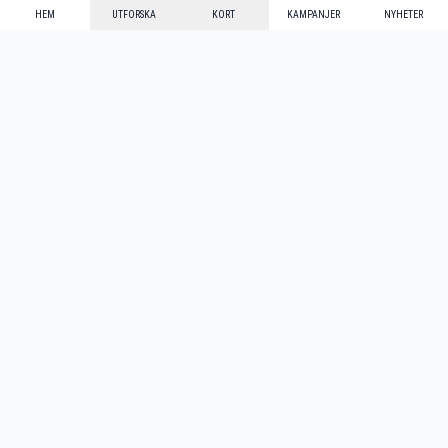
HEM
UTFORSKA
KORT
KAMPANJER
NYHETER
Mecenat Alumni
·
Seniordays
·
Mecenat Talang
·
TraineeGuiden
Svenska
(sv)