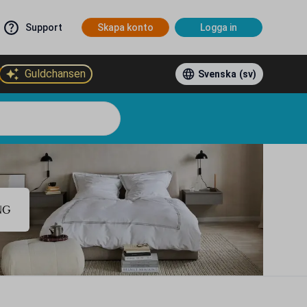
Support
Skapa konto
Logga in
Guldchansen
Svenska
(sv)