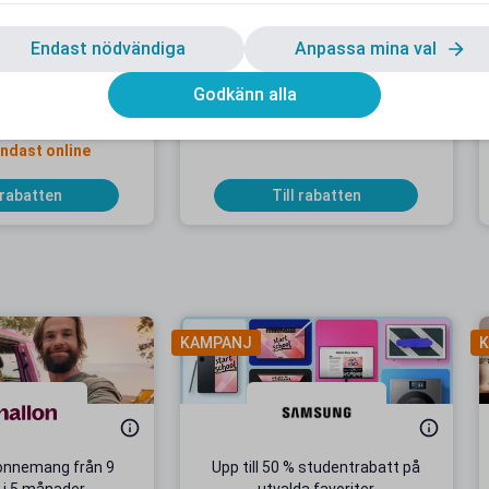
Endast nödvändiga
Anpassa mina val
Godkänn alla
entrabatt hos
20 % studentrabatt hos Maze
verskott.se
Gäller på ordinarie pris
endast online
 rabatten
Till rabatten
KAMPANJ
K
onnemang från 9
Upp till 50 % studentrabatt på