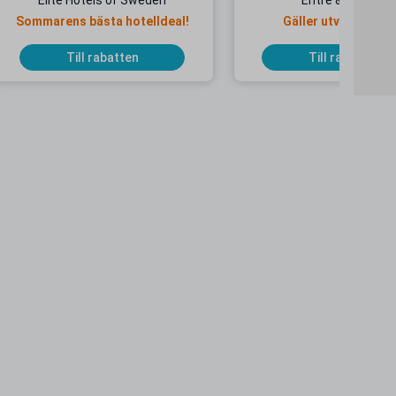
Elite Hotels of Sweden
Entré & Åkpass
Sommarens bästa hotelldeal!
Gäller utvalda dat
Till rabatten
Till rabatten