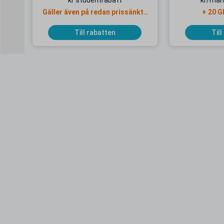
kr studentrabatt
kr/mån
Gäller även på redan prissänkta
+ 20 G
resor
Till rabatten
Till