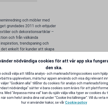
 heminredning och möbler med
taget grundades 2011 och erbjuder
xtilier och dekorationsartiklar –
tion och från välkända
inspiration, trendspaning och
det enkelt för kunder att skapa
vänder nödvändiga cookies för att vår app ska funge
tudentlivet lite rikare.
den ska.
 också välja att tillåta analys- och marknadsföringscookies som hjäl
örbättra upplevelsen, mäta hur appen används och visa dig relevant inn
väljer "Godkänn alla" tillåter du cookies för analys och marknadsföring.
ndast nödvändiga" sätter vi bara cookies som krävs för att plattform
a. Med "Anpassa mina val" kan du själv välja vilka typer av cookies du ti
 när som helst ändra dina val under "Cookie Inställningar". Vill du veta
hur vi använder kakor, se vår
Cookie policy