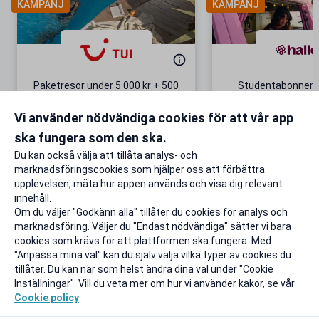
KAMPANJ
KAMPANJ
Paketresor under 5 000 kr + 500
Studentabonnema
kr studentrabatt
kr/mån i 5 m
Vi använder nödvändiga cookies för att vår app
Gäller även på redan prissänkta
+ 20 GB extr
resor
ska fungera som den ska.
Till rabatten
Till rabat
Du kan också välja att tillåta analys- och
marknadsföringscookies som hjälper oss att förbättra
upplevelsen, mäta hur appen används och visa dig relevant
innehåll.
Om du väljer "Godkänn alla" tillåter du cookies för analys och
marknadsföring. Väljer du "Endast nödvändiga" sätter vi bara
cookies som krävs för att plattformen ska fungera. Med
"Anpassa mina val" kan du själv välja vilka typer av cookies du
tillåter. Du kan när som helst ändra dina val under "Cookie
Inställningar". Vill du veta mer om hur vi använder kakor, se vår
Cookie policy