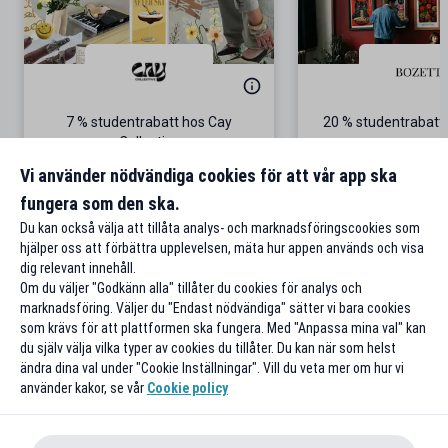
7 % studentrabatt hos Cay
20 % studentrabatt
Collective
Gäller även p
Vi använder nödvändiga cookies för att vår app ska
fungera som den ska.
Till rabatten
Till rabat
Du kan också välja att tillåta analys- och marknadsföringscookies som
hjälper oss att förbättra upplevelsen, mäta hur appen används och visa
dig relevant innehåll.
Om du väljer "Godkänn alla" tillåter du cookies för analys och
marknadsföring. Väljer du "Endast nödvändiga" sätter vi bara cookies
som krävs för att plattformen ska fungera. Med "Anpassa mina val" kan
du själv välja vilka typer av cookies du tillåter. Du kan när som helst
ändra dina val under "Cookie Inställningar". Vill du veta mer om hur vi
använder kakor, se vår
Cookie policy