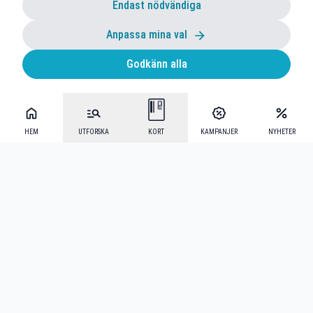
Endast nödvändiga
Anpassa mina val
Godkänn alla
HEM
UTFORSKA
KORT
KAMPANJER
NYHETER
Mecenat Alumni
·
Seniordays
·
Mecenat Talang
·