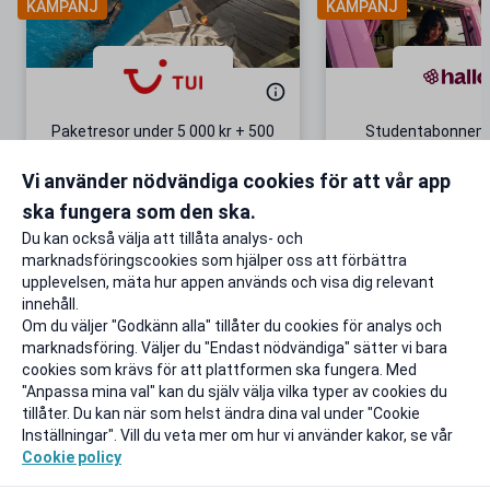
KAMPANJ
KAMPANJ
Paketresor under 5 000 kr + 500
Studentabonnema
kr studentrabatt
kr/mån i 5 m
Vi använder nödvändiga cookies för att vår app
Gäller även på redan prissänkta
+ 20 GB extr
resor
ska fungera som den ska.
Till rabatten
Till rabat
Du kan också välja att tillåta analys- och
marknadsföringscookies som hjälper oss att förbättra
upplevelsen, mäta hur appen används och visa dig relevant
innehåll.
Om du väljer "Godkänn alla" tillåter du cookies för analys och
marknadsföring. Väljer du "Endast nödvändiga" sätter vi bara
cookies som krävs för att plattformen ska fungera. Med
"Anpassa mina val" kan du själv välja vilka typer av cookies du
tillåter. Du kan när som helst ändra dina val under "Cookie
Inställningar". Vill du veta mer om hur vi använder kakor, se vår
Cookie policy