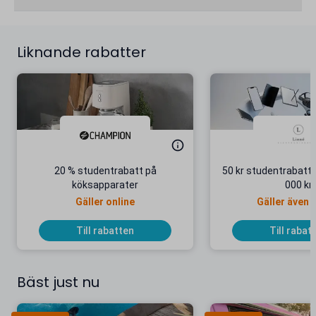
Liknande rabatter
20 % studentrabatt på
50 kr studentrabatt 
köksapparater
000 kr
Gäller online
Gäller även 
Till rabatten
Till rabat
Bäst just nu