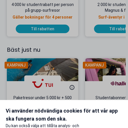
4 000 kr studentrabatt per person
2 000 kr student
på grupp-surfresor
Magnus & fr
Gäller bokningar för 4 personer
Surf-äventyr i 
Till rabatten
Till rabat
Bäst just nu
KAMPANJ
KAMPANJ
Paketresor under 5 000 kr + 500
Studentabonnema
kr studentrabatt
kr/mån i 5 m
Vi använder nödvändiga cookies för att vår app
Gäller även på redan prissänkta
+ 20 GB extr
resor
ska fungera som den ska.
Till rabatten
Till rabat
Du kan också välja att tillåta analys- och