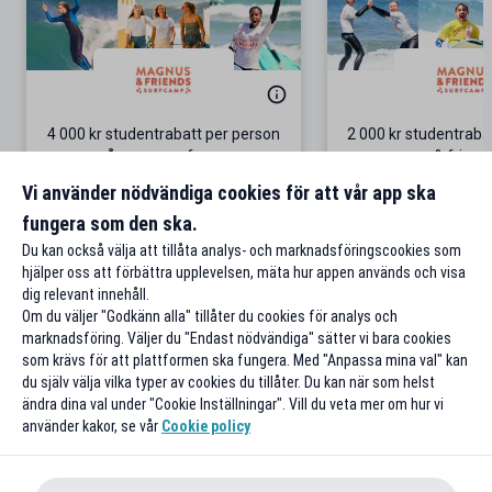
4 000 kr studentrabatt per person
2 000 kr studentrab
på grupp-surfresor
& friend
Gäller bokningar för 4 personer
Surf-äventyr i P
Vi använder nödvändiga cookies för att vår app ska
fungera som den ska.
Till rabatten
Till rabat
Du kan också välja att tillåta analys- och marknadsföringscookies som
hjälper oss att förbättra upplevelsen, mäta hur appen används och visa
dig relevant innehåll.
Om du väljer "Godkänn alla" tillåter du cookies för analys och
marknadsföring. Väljer du "Endast nödvändiga" sätter vi bara cookies
som krävs för att plattformen ska fungera. Med "Anpassa mina val" kan
du själv välja vilka typer av cookies du tillåter. Du kan när som helst
ändra dina val under "Cookie Inställningar". Vill du veta mer om hur vi
använder kakor, se vår
Cookie policy