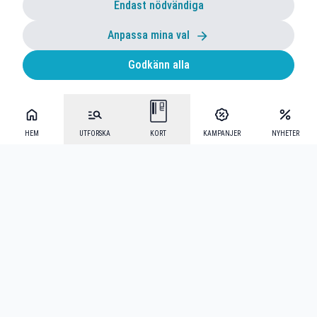
Endast nödvändiga
Anpassa mina val
Godkänn alla
HEM
UTFORSKA
KORT
KAMPANJER
NYHETER
Mecenat Alumni
·
Seniordays
·
Mecenat Talang
·