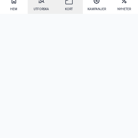
HEM
UTFORSKA
KORT
KAMPANJER
NYHETER
Mecenat Alumni
·
Seniordays
·
Mecenat Talang
·
TraineeGuiden
Svenska
(sv)