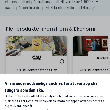
ett presentkort på matkasse till ett värde av 3 500 kr –
passa på och fixa det perfekta studentboendet idag!
Fler produkter inom Hem & Ekonomi
7 % studentrabatt hos Cay
20 % studentrabatt
Collective
Gäller även p
Vi använder nödvändiga cookies för att vår app ska
fungera som den ska.
Till rabatten
Till rabat
Du kan också välja att tillåta analys- och marknadsföringscookies som
hjälper oss att förbättra upplevelsen, mäta hur appen används och visa
dig relevant innehåll.