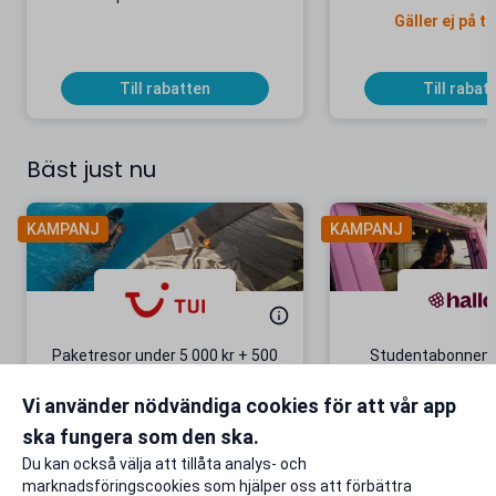
Gäller ej på ti
Till rabatten
Till rabat
Bäst just nu
KAMPANJ
KAMPANJ
Paketresor under 5 000 kr + 500
Studentabonnema
kr studentrabatt
kr/mån i 5 m
Vi använder nödvändiga cookies för att vår app
Gäller även på redan prissänkta
+ 20 GB extr
resor
ska fungera som den ska.
Till rabatten
Till rabat
Du kan också välja att tillåta analys- och
marknadsföringscookies som hjälper oss att förbättra